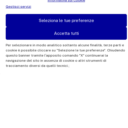
Informativa sui Cookie
Whistleblowing
Gestisci servizi
Seleziona le tue preferenze
Approfondisci
Accetta tutti
Per selezionare in modo analitico soltanto alcune finalità, terze parti e
cookie è possibile cliccare su "Selezione le tue preferenze". Chiudendo
questo banner tramite l′apposito comando "X" continuerai la
navigazione del sito in assenza di cookie o altri strumenti di
tracciamento diversi da quelli tecnici.;