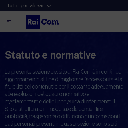
Tutti i portali Rai
RaiPlay
La piattaforma di streaming video per tutti.
Statuto e normative
RaiPlay Sound
La piattaforma digitale dei canali Radio
Rai.
La presente sezione del sito di Rai Com è in continuo
RaiPlay YoYo
aggiornamento al fine di migliorare l’accessibilità e la
Lo spazio sicuro ricco di cartoni animati
fruibilità dei contenuti e per il costante adeguamento
per i più piccoli.
alle evoluzioni del quadro normativo e
regolamentare e delle linee guida di riferimento. Il
Sito è strutturato in modo tale da consentire
pubblicità, trasparenza e diffusione di informazioni. I
RaiNews
dati personali presenti in questa sezione sono stati