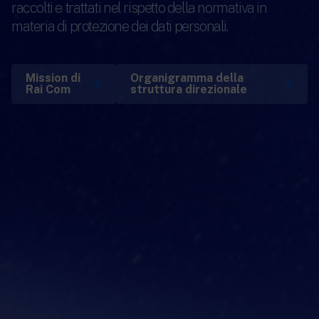
New 24 ore su 24: attualità, ultime notizie
raccolti e trattati nel rispetto della normativa in
e aggiornamenti.
materia di protezione dei dati personali.
Rai TgR
Le redazioni regionali di RaiNews.
Mission di
Organigramma della
Rai Com
struttura direzionale
Rai Cultura
Approfondimenti culturali su Arte,
Letteratura, Storia e molto altro.
Rai Scuola
Per le scuole secondarie di I e II grado,
l’Università, i Docenti e l’istruzione degli
adulti.