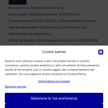
Rai Com S.p.A. - Società con unico socio
Sede Legale: Via Umberto Novaro, 18 00195 Roma
Capitale sociale €10.320.000,00 i.v. | Responsabile protezione
dati: dporaicom@rai.it | Direzione e coordinamento: Rai –
Radiotelevisione italiana S.p.A.
Ufficio del Registro delle Imprese di Roma | P.iva 12865250158
| REA n. RM- 949207 | © Rai Com 2026 - Tutti i diritti riservati
Cookie banner
Questo sito utilizza cookie o altri strumenti tecnici e, previo
consenso, anche cookie analytics o altri strumenti di tracciamento,
anche di terze parti, per il monitoraggio dei comportamenti dei
visitatori. Se vuoi saperne di più consulta la Cookie Policy.
Facebook
Twitter
Instagram
Linkedin
Informativa sui Cookie
Privacy Policy
Gestisci servizi
Cookie Policy e Preferenze Cookie
Seleziona le tue preferenze
Informativa Contatti