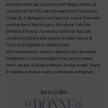
New 24 ore su 24: attualità, ultime notizie
più importanti per il sovrano del Regno Unito” al
e aggiornamenti.
Rai TgR
Castello di San Vito dei Normanni (via Francesco
Le redazioni regionali di RaiNews.
Crispi 6). A dialogare con l’autrice, Laura Pranzetti
Lombardini e Maria Liuzzi. Introduce Fabrizia
Dentice di Frasso. Il volume, edito da Rai Libri,
conduce il lettore alla scoperta della figura di
Carlo III d’Inghilterra, dall’infanzia
Rai Cultura
all’incoronazione, nel suo rapporto con la madre
Approfondimenti culturali su Arte,
Elisabetta II, con la sorella Anna, con la nonna
Letteratura, Storia e molto altro.
Rai Scuola
tanto amata, la Regina Madre, le due mogli, Diana
Per le scuole secondarie di I e II grado,
e Camilla, e le due nuore, Catherine e Meghan.
l’Università, i Docenti e l’istruzione degli
adulti.