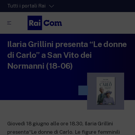
Tutti i portali Rai
Ilaria Grillini presenta “Le donne
RaiPlay
La piattaforma di streaming video per tutti.
di Carlo” a San Vito dei
RaiPlay Sound
Normanni (18-06)
La piattaforma digitale dei canali Radio
Rai.
RaiPlay YoYo
Lo spazio sicuro ricco di cartoni animati
per i più piccoli.
Giovedì 18 giugno alle ore 18.30, Ilaria Grillini
RaiNews
presenta“Le donne di Carlo. Le figure femminili