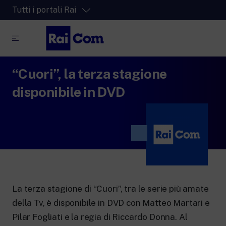
Tutti i portali Rai
“Cuori”, la terza stagione
RaiPlay
La piattaforma di streaming video per tutti.
disponibile in DVD
RaiPlay Sound
La piattaforma digitale dei canali Radio
Rai.
RaiPlay YoYo
Lo spazio sicuro ricco di cartoni animati
per i più piccoli.
La terza stagione di “Cuori”, tra le serie più amate
della Tv, è disponibile in DVD con Matteo Martari e
RaiNews
Pilar Fogliati e la regia di Riccardo Donna. Al