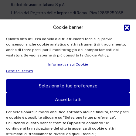
Radiotelevisione italiana S.p.A.
Ufficio del Registro delle Imprese di Roma | P.iva 12865250158
| REA n. RM- 949207 | © Rai Com 2026 - Tutti i diritti riservati
Cookie banner
Questo sito utilizza cookie o altri strumenti tecnici e, previo
consenso, anche cookie analytics o altri strumenti di tracciamento,
anche di terze parti, per il monitoraggio dei comportamenti dei
visitatori. Se vuoi saperne di più consulta la Cookie Policy.
Facebook
Twitter
Instagram
Linkedin
Informativa sui Cookie
Privacy Policy
Gestisci servizi
Cookie Policy e Preferenze Cookie
Seleziona le tue preferenze
Informativa Contatti
Accetta tutti
Per selezionare in modo analitico soltanto alcune finalità, terze parti
e cookie è possibile cliccare su "Selezione le tue preferenze".
This site is protected by reCAPTCHA and the Google
Privacy Policy
and
Terms of
Chiudendo questo banner tramite l′apposito comando "X"
continuerai la navigazione del sito in assenza di cookie o altri
Service
apply.
strumenti di tracciamento diversi da quelli tecnici.;