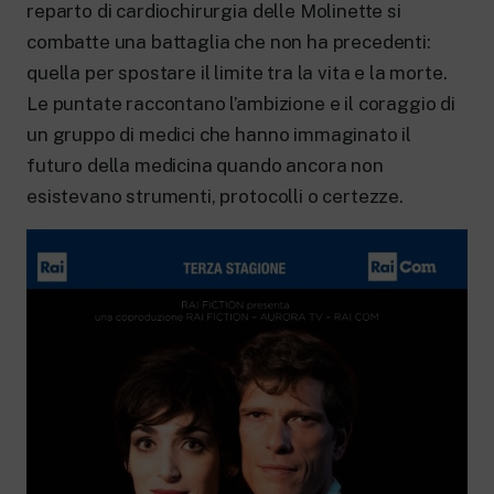
New 24 ore su 24: attualità, ultime notizie
reparto di cardiochirurgia delle Molinette si
e aggiornamenti.
combatte una battaglia che non ha precedenti:
Rai TgR
quella per spostare il limite tra la vita e la morte.
Le redazioni regionali di RaiNews.
Le puntate raccontano l’ambizione e il coraggio di
un gruppo di medici che hanno immaginato il
futuro della medicina quando ancora non
esistevano strumenti, protocolli o certezze.
Rai Cultura
Approfondimenti culturali su Arte,
Letteratura, Storia e molto altro.
Rai Scuola
Per le scuole secondarie di I e II grado,
l’Università, i Docenti e l’istruzione degli
adulti.