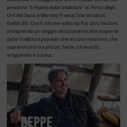
New 24 ore su 24: attualità, ultime notizie
e aggiornamenti.
presenta “Il Paese delle tradizioni” al Parco degli
Rai TgR
Orti del Duca a Martina Franca (Via Vincenzo
Le redazioni regionali di RaiNews.
Bellini 81). Con il volume edito da Rai Libri, l’autore
intraprende un viaggio emozionante alla scoperta
delle tradizioni popo­lari che ancora resistono, che
sopravvivono tra piazze, feste, riti antichi,
artigianato e cu­cina.
Rai Cultura
Approfondimenti culturali su Arte,
Letteratura, Storia e molto altro.
Rai Scuola
Per le scuole secondarie di I e II grado,
l’Università, i Docenti e l’istruzione degli
adulti.