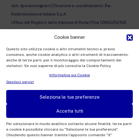
dati: dporaicom@rai.it | Direzione e coordinamento: Rai –
Radiotelevisione italiana S.p.A.
Ufficio del Registro delle Imprese di Roma | P.iva 12865250158
| REA n. RM- 949207 | © Rai Com 2026 - Tutti i diritti riservati
Cookie banner
Questo sito utilizza cookie o altri strumenti tecnici e, previo
consenso, anche cookie analytics o altri strumenti di tracciamento,
anche di terze parti, per il monitoraggio dei comportamenti dei
visitatori. Se vuoi saperne di più consulta la Cookie Policy.
Facebook
Twitter
Instagram
Linkedin
Informativa sui Cookie
Privacy Policy
Gestisci servizi
Cookie Policy e Preferenze Cookie
Seleziona le tue preferenze
Informativa Contatti
Accetta tutti
Per selezionare in modo analitico soltanto alcune finalità, terze parti
e cookie è possibile cliccare su "Selezione le tue preferenze".
This site is protected by reCAPTCHA and the Google
Privacy Policy
and
Terms of
Chiudendo questo banner tramite l′apposito comando "X"