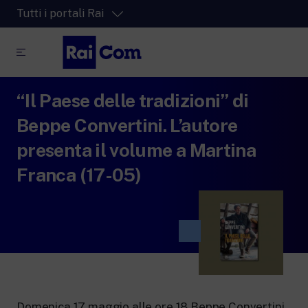
Tutti i portali Rai
“Il Paese delle tradizioni” di
RaiPlay
La piattaforma di streaming video per tutti.
Beppe Convertini. L’autore
RaiPlay Sound
presenta il volume a Martina
La piattaforma digitale dei canali Radio
Franca (17-05)
Rai.
RaiPlay YoYo
Lo spazio sicuro ricco di cartoni animati
per i più piccoli.
RaiNews
Domenica 17 maggio alle ore 18 Beppe Convertini