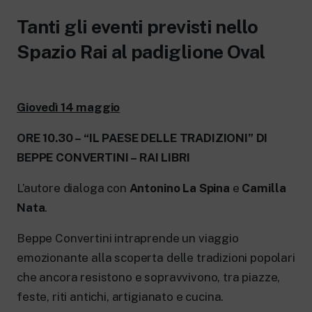
New 24 ore su 24: attualità, ultime notizie
e aggiornamenti.
Tanti gli eventi previsti nello
Rai TgR
Spazio Rai al padiglione Oval
Le redazioni regionali di RaiNews.
Giovedì 14 maggio
ORE 10.30 – “IL PAESE DELLE TRADIZIONI” DI
Rai Cultura
BEPPE CONVERTINI – RAI LIBRI
Approfondimenti culturali su Arte,
Letteratura, Storia e molto altro.
Rai Scuola
L’autore dialoga con
Antonino La Spina
e
Camilla
Per le scuole secondarie di I e II grado,
Nata
.
l’Università, i Docenti e l’istruzione degli
adulti.
Beppe Convertini intraprende un viaggio
emozionante alla scoperta delle tradizioni popolari
che ancora resistono e sopravvivono, tra piazze,
feste, riti antichi, artigianato e cucina.