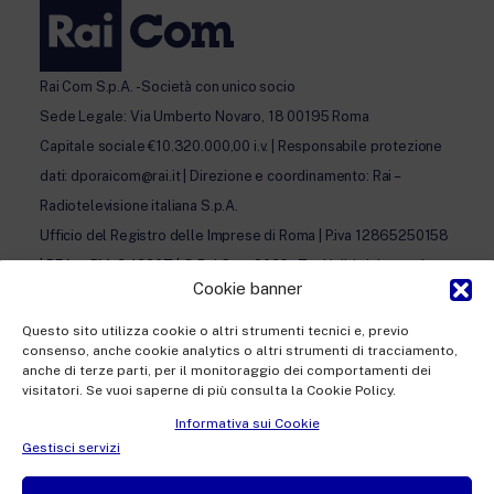
Rai Com S.p.A. - Società con unico socio
Sede Legale: Via Umberto Novaro, 18 00195 Roma
Capitale sociale €10.320.000,00 i.v. | Responsabile protezione
dati: dporaicom@rai.it | Direzione e coordinamento: Rai –
Radiotelevisione italiana S.p.A.
Ufficio del Registro delle Imprese di Roma | P.iva 12865250158
| REA n. RM- 949207 | © Rai Com 2026 - Tutti i diritti riservati
Cookie banner
Questo sito utilizza cookie o altri strumenti tecnici e, previo
consenso, anche cookie analytics o altri strumenti di tracciamento,
anche di terze parti, per il monitoraggio dei comportamenti dei
visitatori. Se vuoi saperne di più consulta la Cookie Policy.
Facebook
Twitter
Instagram
Linkedin
Informativa sui Cookie
Privacy Policy
Gestisci servizi
Cookie Policy e Preferenze Cookie