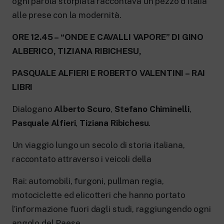
ogni parola storpiata raccontava un pezzo d’Italia
alle prese con la modernità.
ORE 12.45 – “ONDE E CAVALLI VAPORE” DI GINO
ALBERICO, TIZIANA RIBICHESU,
PASQUALE ALFIERI E ROBERTO VALENTINI – RAI
LIBRI
Dialogano
Alberto Scuro
,
Stefano Chiminelli
,
Pasquale Alfieri
,
Tiziana Ribichesu
.
Un viaggio lungo un secolo di storia italiana,
raccontato attraverso i veicoli della
Rai: automobili, furgoni, pullman regia,
motociclette ed elicotteri che hanno portato
l’informazione fuori dagli studi, raggiungendo ogni
angolo del Paese.