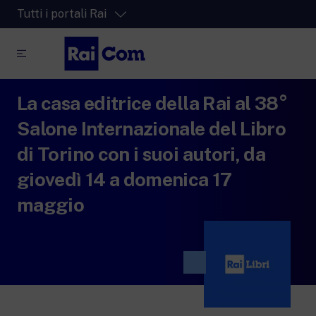
Tutti i portali Rai
La casa editrice della Rai al 38°
RaiPlay
La piattaforma di streaming video per tutti.
Salone Internazionale del Libro
RaiPlay Sound
di Torino con i suoi autori, da
La piattaforma digitale dei canali Radio
giovedì 14 a domenica 17
Rai.
RaiPlay YoYo
maggio
Lo spazio sicuro ricco di cartoni animati
per i più piccoli.
RaiNews