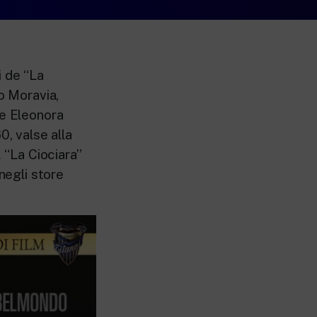
i de “La
o Moravia,
he Eleonora
0, valse alla
A “La Ciociara”
negli store