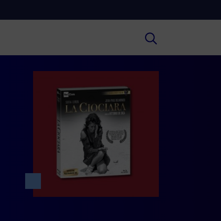
Cultura
ofondimenti culturali su Arte,
ratura, Storia e molto altro.
Scuola
e scuole secondarie di I e II grado,
versità, i Docenti e l’istruzione degli
i.