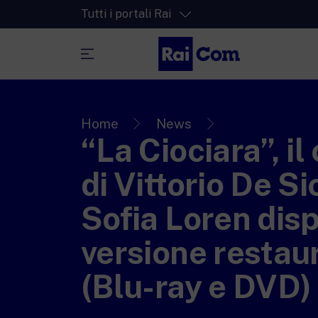
Tutti i portali Rai
RaiPlay
La piattaforma di streaming video per tut
Home
News
“La Ciociara”, i
RaiPlay Sound
La piattaforma digitale dei canali Radio 
di Vittorio De S
RaiPlay YoYo
Sofia Loren disp
Lo spazio sicuro ricco di cartoni animati 
più piccoli.
versione restau
(Blu-ray e DVD)