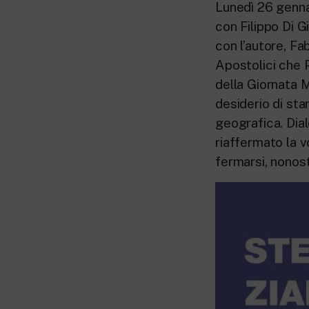
Lunedì 26 gennai
con Filippo Di G
con l’autore, Fa
Apostolici che P
della Gior­nata
desiderio di sta
geografica. Dial
riafferma­to la 
fermar­si, nonos