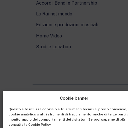
Accordi, Bandi e Partnership
La Rai nel mondo
Edizioni e produzioni musicali
Home Video
Studi e Location
Cookie banner
Rai Com S.p.A. - Societ
Questo sito utilizza cookie o altri strumenti tecnici e, previo consenso
Sede Legale: Via Umb
cookie analytics o altri strumenti di tracciamento, anche di terze parti, 
Capitale sociale €10.32
monitoraggio dei comportamenti dei visitatori. Se vuoi saperne di più
consulta la Cookie Policy.
Ufficio del Registro de