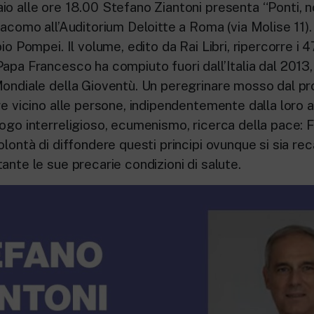
o alle ore 18.00 Stefano Ziantoni presenta “Ponti, n
iacomo all’Auditorium Deloitte a Roma (via Molise 11).
bio Pompei. Il volume, edito da Rai Libri, ripercorre i 
apa Francesco ha compiuto fuori dall’Italia dal 2013,
 Mondiale della Gioventù. Un peregrinare mosso dal p
re vi­cino alle persone, indipendentemente dal­la loro
ogo interreligioso, ecumenismo, ri­cerca della pace:
volontà di diffondere questi principi ovunque si sia re
tante le sue precarie condizioni di salute.