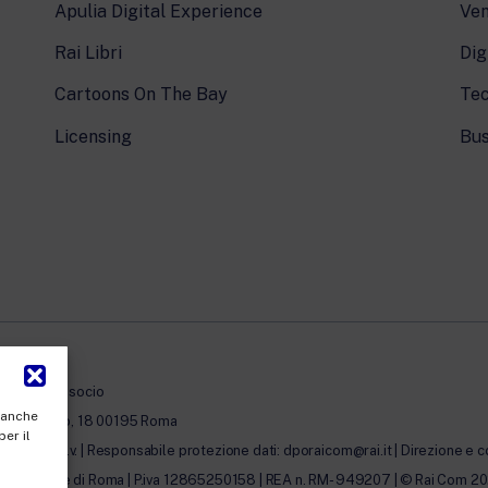
Apulia Digital Experience
Ven
Rai Libri
Dig
Cartoons On The Bay
Tec
Licensing
Bus
à con unico socio
, anche
erto Novaro, 18 00195 Roma
per il
0.000,00 i.v. | Responsabile protezione dati: dporaicom@rai.it | Direzione e c
lle Imprese di Roma | P.iva 12865250158 | REA n. RM- 949207 | © Rai Com 2026 - 