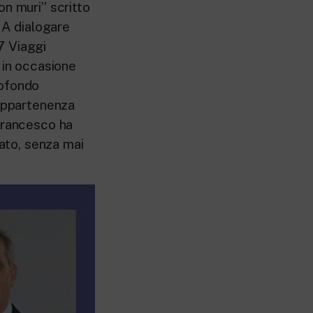
on muri” scritto
 A dialogare
47 Viaggi
 in occasione
rofondo
 appartenenza
 Francesco ha
cato, senza mai