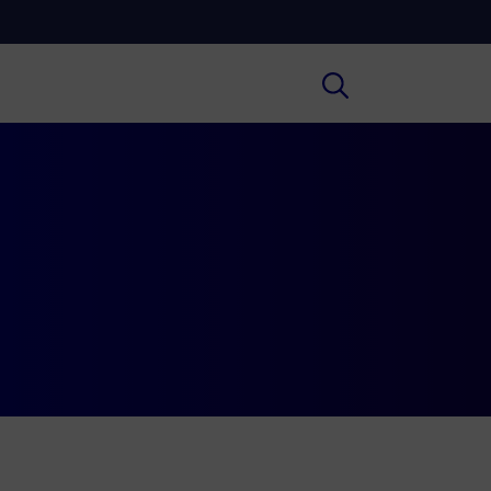
Cultura
ofondimenti culturali su Arte,
ratura, Storia e molto altro.
Scuola
e scuole secondarie di I e II grado,
versità, i Docenti e l’istruzione degli
i.