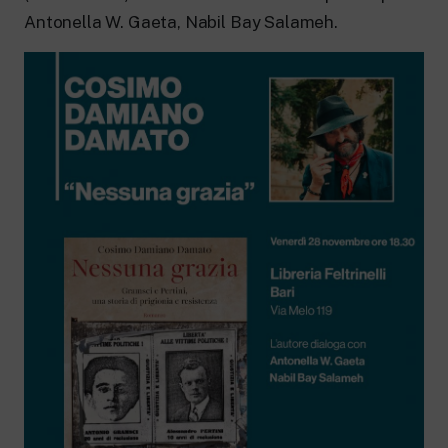
New 24 ore su 24: attualità, ultime notizie
e aggiornamenti.
Antonella W. Gaeta, Nabil Bay Salameh.
Rai TgR
Le redazioni regionali di RaiNews.
Rai Cultura
Approfondimenti culturali su Arte,
Letteratura, Storia e molto altro.
Rai Scuola
Per le scuole secondarie di I e II grado,
l’Università, i Docenti e l’istruzione degli
adulti.