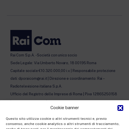
Rai Com S.p.A. - Società con unico socio
Sede Legale: Via Umberto Novaro, 18 00195 Roma
Capitale sociale €10.320.000,00 i.v. | Responsabile protezione
dati: dporaicom@rai.it | Direzione e coordinamento: Rai –
Radiotelevisione italiana S.p.A.
Ufficio del Registro delle Imprese di Roma | P.iva 12865250158
| REA n. RM- 949207 | © Rai Com 2026 - Tutti i diritti riservati
Cookie banner
Questo sito utilizza cookie o altri strumenti tecnici e, previo
consenso, anche cookie analytics o altri strumenti di tracciamento,