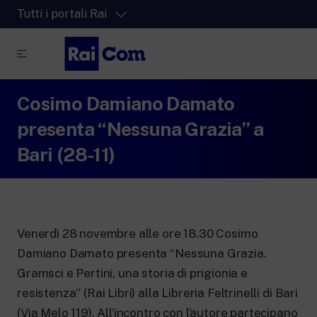
Tutti i portali Rai
Cosimo Damiano Damato
RaiPlay
La piattaforma di streaming video per tutti.
presenta “Nessuna Grazia” a
RaiPlay Sound
Bari (28-11)
La piattaforma digitale dei canali Radio
Rai.
RaiPlay YoYo
Lo spazio sicuro ricco di cartoni animati
per i più piccoli.
Venerdì 28 novembre alle ore 18.30 Cosimo
Damiano Damato presenta “Nessuna Grazia.
Gramsci e Pertini, una storia di prigionia e
resistenza” (Rai Libri) alla Libreria Feltrinelli di Bari
RaiNews
(Via Melo 119). All’incontro con l’autore partecipano