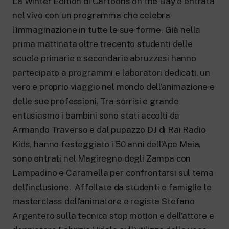
La Winter Edition di Cartoons on the Bay è entrata
New 24 ore su 24: attualità, ultime notizie
e aggiornamenti.
nel vivo con un programma che celebra
Rai TgR
l’immaginazione in tutte le sue forme. Già nella
Le redazioni regionali di RaiNews.
prima mattinata oltre trecento studenti delle
scuole primarie e secondarie abruzzesi hanno
partecipato a programmi e laboratori dedicati, un
vero e proprio viaggio nel mondo dell’animazione e
delle sue professioni. Tra sorrisi e grande
Rai Cultura
entusiasmo i bambini sono stati accolti da
Approfondimenti culturali su Arte,
Letteratura, Storia e molto altro.
Armando Traverso e dal pupazzo DJ di Rai Radio
Rai Scuola
Kids, hanno festeggiato i 50 anni dell’Ape Maia,
Per le scuole secondarie di I e II grado,
l’Università, i Docenti e l’istruzione degli
sono entrati nel Magiregno degli Zampa con
adulti.
Lampadino e Caramella per confrontarsi sul tema
dell’inclusione. Affollate da studenti e famiglie le
masterclass dell’animatore e regista Stefano
Argentero sulla tecnica stop motion e dell’attore e