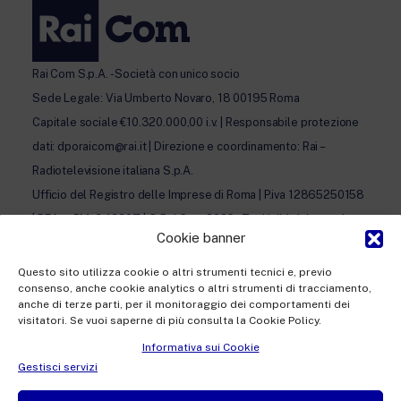
Rai Com S.p.A. - Società con unico socio
Sede Legale: Via Umberto Novaro, 18 00195 Roma
Capitale sociale €10.320.000,00 i.v. | Responsabile protezione
dati: dporaicom@rai.it | Direzione e coordinamento: Rai –
Radiotelevisione italiana S.p.A.
Ufficio del Registro delle Imprese di Roma | P.iva 12865250158
| REA n. RM- 949207 | © Rai Com 2026 - Tutti i diritti riservati
Cookie banner
Questo sito utilizza cookie o altri strumenti tecnici e, previo
consenso, anche cookie analytics o altri strumenti di tracciamento,
anche di terze parti, per il monitoraggio dei comportamenti dei
visitatori. Se vuoi saperne di più consulta la Cookie Policy.
Facebook
Twitter
Instagram
Linkedin
Informativa sui Cookie
Privacy Policy
Gestisci servizi
Cookie Policy e Preferenze Cookie