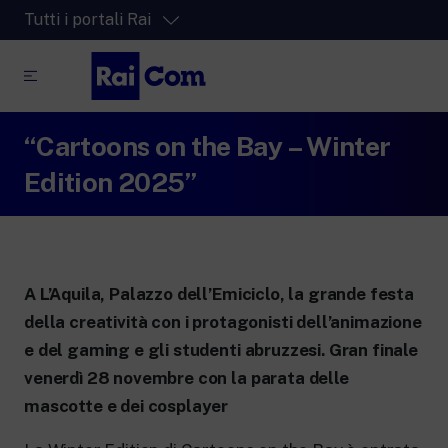
Tutti i portali Rai
“Cartoons on the Bay – Winter
RaiPlay
La piattaforma di streaming video per tutti.
Edition 2025”
RaiPlay Sound
La piattaforma digitale dei canali Radio
Rai.
RaiPlay YoYo
A L’Aquila, Palazzo dell’Emiciclo, la grande festa
Lo spazio sicuro ricco di cartoni animati
per i più piccoli.
della creatività con i protagonisti dell’animazione
e del gaming e gli studenti abruzzesi. Gran finale
venerdì 28 novembre con la parata delle
mascotte e dei cosplayer
RaiNews