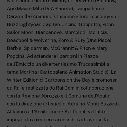
Sfileranno Lampo e Milady dei 44 Gatti (Rainbow),
Ape Maia e Milo (DeAPlaneta), Lampadino e
Caramella (Animundi). Insieme a loro i cosplayer di
Buzz Lightyear, Capitan Uncino, Geppetto, Piton,
Sailor Moon, Biancaneve, Mercoledì, Morticia,
Deadpool & Wolverine, Zoro & Rufy (One Piece),
Barbie, Spiderman, McGrannit & Piton e Mary
Poppins. Ad attendere i bambini in Piazza
dell’Emiciclo un divertentissimo Truccabimbi a
tema Mortina (Cartobaleno Animation Studio). La
Winter Edition di Cartoons on the Bay è promossa
da Rai e realizzata da Rai Com in collaborazione
con la Regione Abruzzo e il Comune dell’Aquila,
con la direzione artistica di Adriano Monti Buzzetti.
Al lavoro a L’Aquila anche Rai Pubblica Utilità
impegnata a rendere accessibili attraverso la