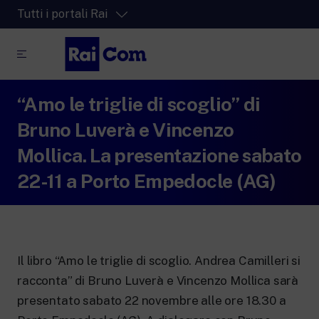
Tutti i portali Rai
“Amo le triglie di scoglio” di
RaiPlay
La piattaforma di streaming video per tutti.
Bruno Luverà e Vincenzo
RaiPlay Sound
Mollica. La presentazione sabato
La piattaforma digitale dei canali Radio
22-11 a Porto Empedocle (AG)
Rai.
RaiPlay YoYo
Lo spazio sicuro ricco di cartoni animati
per i più piccoli.
Il libro “Amo le triglie di scoglio. Andrea Camilleri si
racconta” di Bruno Luverà e Vincenzo Mollica sarà
presentato sabato 22 novembre alle ore 18.30 a
RaiNews