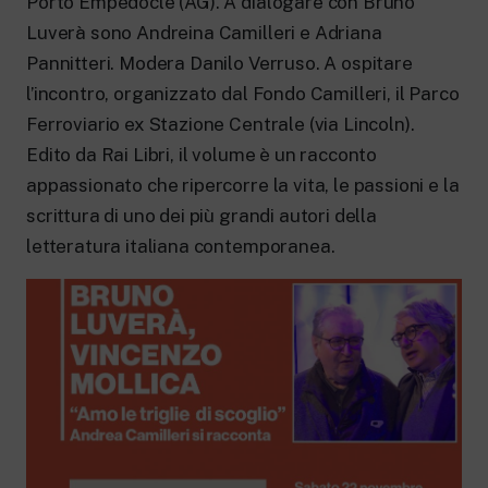
Porto Empedocle (AG). A dialogare con Bruno
New 24 ore su 24: attualità, ultime notizie
e aggiornamenti.
Luverà sono Andreina Camilleri e Adriana
Rai TgR
Pannitteri. Modera Danilo Verruso. A ospitare
Le redazioni regionali di RaiNews.
l’incontro, organizzato dal Fondo Camilleri, il Parco
Ferroviario ex Stazione Centrale (via Lincoln).
Edito da Rai Libri, il volume è un racconto
appassionato che ripercorre la vita, le passioni e la
scrittura di uno dei più grandi autori della
Rai Cultura
letteratura italiana contemporanea.
Approfondimenti culturali su Arte,
Letteratura, Storia e molto altro.
Rai Scuola
Per le scuole secondarie di I e II grado,
l’Università, i Docenti e l’istruzione degli
adulti.