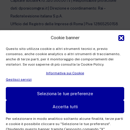
Capitale sociale €10.320.000,00 i.v. | Responsabile protezione
dati: dporaicom@rai.it | Direzione e coordinamento: Rai –
Radiotelevisione italiana S.p.A.
Ufficio del Registro delle Imprese di Roma | P.iva 12865250158
| REA n. RM- 949207 | © Rai Com 2026 - Tutti i diritti riservati
Cookie banner
Questo sito utilizza cookie o altri strumenti tecnici e, previo
consenso, anche cookie analytics o altri strumenti di tracciamento,
anche di terze parti, per il monitoraggio dei comportamenti dei
visitatori. Se vuoi saperne di più consulta la Cookie Policy.
Facebook
Twitter
Instagram
Linkedin
Informativa sui Cookie
Privacy Policy
Gestisci servizi
Cookie Policy e Preferenze Cookie
Seleziona le tue preferenze
Informativa Contatti
Accetta tutti
Per selezionare in modo analitico soltanto alcune finalità, terze parti
e cookie è possibile cliccare su "Selezione le tue preferenze".
This site is protected by reCAPTCHA and the Google
Privacy Policy
and
Terms of
Chiudendo questo banner tramite l′apposito comando "X"