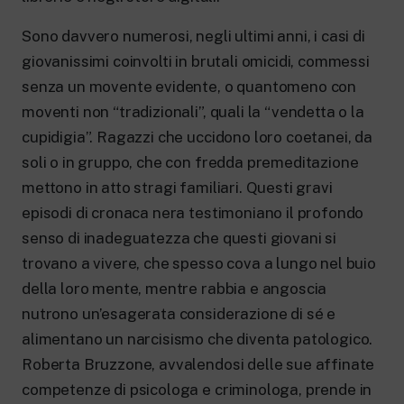
New 24 ore su 24: attualità, ultime notizie
e aggiornamenti.
Sono davvero numerosi, negli ultimi anni, i casi di
Rai TgR
giovanissimi coinvolti in brutali omicidi, commessi
Le redazioni regionali di RaiNews.
senza un movente evidente, o quantomeno con
moventi non “tradizionali”, quali la “vendetta o la
cupidigia”. Ragazzi che uccidono loro coetanei, da
soli o in gruppo, che con fredda premeditazione
Rai Cultura
mettono in atto stragi familiari. Questi gravi
Approfondimenti culturali su Arte,
episodi di cronaca nera testimoniano il profondo
Letteratura, Storia e molto altro.
senso di inadeguatezza che questi giovani si
Rai Scuola
Per le scuole secondarie di I e II grado,
trovano a vivere, che spesso cova a lungo nel buio
l’Università, i Docenti e l’istruzione degli
della loro mente, mentre rabbia e angoscia
adulti.
nutrono un’esagerata considerazione di sé e
alimentano un narcisismo che diventa patologico.
Roberta Bruzzone, avvalendosi delle sue affinate
competenze di psicologa e criminologa, prende in