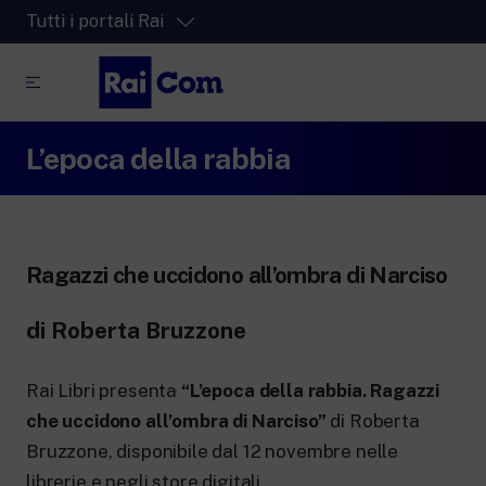
Tutti i portali Rai
L’epoca della rabbia
RaiPlay
La piattaforma di streaming video per tutti.
RaiPlay Sound
La piattaforma digitale dei canali Radio
Rai.
Ragazzi che uccidono all’ombra di Narciso
RaiPlay YoYo
Lo spazio sicuro ricco di cartoni animati
di Roberta Bruzzone
per i più piccoli.
Rai Libri presenta
“L’epoca della rabbia. Ragazzi
che uccidono all’ombra di Narciso”
di Roberta
Bruzzone, disponibile dal 12 novembre nelle
RaiNews
librerie e negli store digitali.