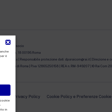
à con unico socio
, anche
erto Novaro, 18 00195 Roma
per il
0.000,00 i.v. | Responsabile protezione dati: dporaicom@rai.it | Direzione e c
lle Imprese di Roma | P.iva 12865250158 | REA n. RM- 949207 | © Rai Com 2026 - 
edin
Privacy Policy
Cookie Policy e Preferenze Cookie
 cookie
o
to in