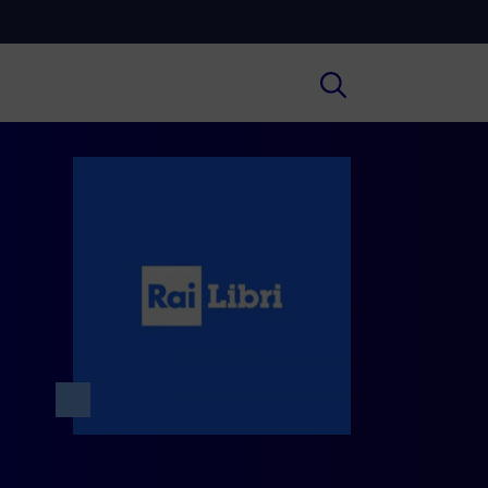
Cultura
ofondimenti culturali su Arte,
ratura, Storia e molto altro.
Scuola
e scuole secondarie di I e II grado,
versità, i Docenti e l’istruzione degli
i.