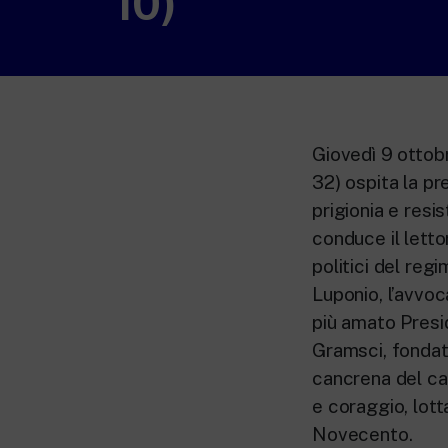
10)
Giovedì 9 ottobr
32) ospita la pr
prigionia e resi
conduce il letto
politici del regi
Luponio, l’avvoc
più amato Presi
Gramsci, fondat
cancrena del car
e coraggio, lotta
Novecento.