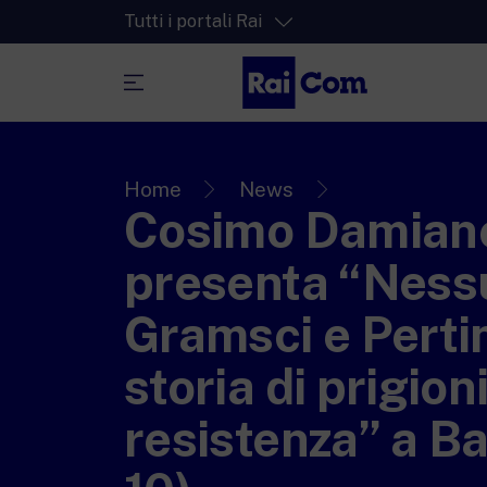
Tutti i portali Rai
RaiPlay
La piattaforma di streaming video per tut
Home
News
Cosimo Damian
RaiPlay Sound
La piattaforma digitale dei canali Radio 
presenta “Nessu
RaiPlay YoYo
Gramsci e Pertin
Lo spazio sicuro ricco di cartoni animati 
più piccoli.
storia di prigion
resistenza” a Ba