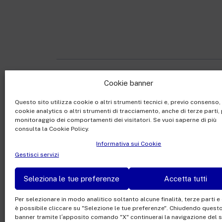
Cookie banner
Rai Com S.p.A. - Societ
Questo sito utilizza cookie o altri strumenti tecnici e, previo consenso
Sede Legale: Via Umb
cookie analytics o altri strumenti di tracciamento, anche di terze parti, 
Capitale sociale €10.32
monitoraggio dei comportamenti dei visitatori. Se vuoi saperne di più
consulta la Cookie Policy.
Ufficio del Registro de
Informativa sui Cookie
Gestisci servizi
Seleziona le tue preferenze
Accetta tutti
Facebook
Twitter
Instagram
Link
Per selezionare in modo analitico soltanto alcune finalità, terze parti e
è possibile cliccare su "Selezione le tue preferenze". Chiudendo quest
banner tramite l′apposito comando "X" continuerai la navigazione del si