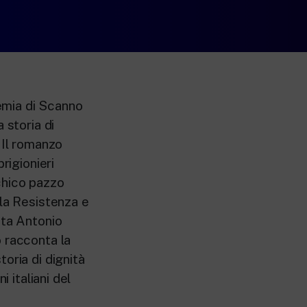
remia di Scanno
 storia di
 Il romanzo
rigionieri
rchico pazzo
lla Resistenza e
sta Antonio
o racconta la
oria di dignità
 italiani del