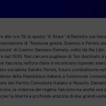
e alle ore 19, lo spazio “A Stare” di Barletta (via Ge
esentazione di “Nessuna grazia. Gramsci e Pertini, una
stenza” di Cosimo Damiano Damato, edito da Rai Libri.
re nel 1930. Nel carcere pugliese di Turi destinato a p
me fascista, nell’ora d’aria si incontrano l’operaio ana
ato socialista Sandro Pertini, futuro combattente ne
dente della Repubblica italiana, e l’onorevole comuni
ore del Partito Comunista Italiano e filosofo. Damat
cere, la violenza del regime fascista ma anche una st
 per la libertà e profonda amicizia di due grandi uomini