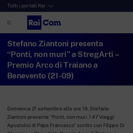
Tutti i portali Rai
Stefano Ziantoni presenta
RaiPlay
La piattaforma di streaming video per tutti.
“Ponti, non muri” a StregArti –
RaiPlay Sound
Premio Arco di Traiano a
La piattaforma digitale dei canali Radio
Benevento (21-09)
Rai.
RaiPlay YoYo
Lo spazio sicuro ricco di cartoni animati
per i più piccoli.
Domenica 21 settembre alle ore 19, Stefano
Ziantoni presenta “Ponti, non muri. I 47 Viaggi
Apostolici di Papa Francesco” scritto con Filippo Di
RaiNews