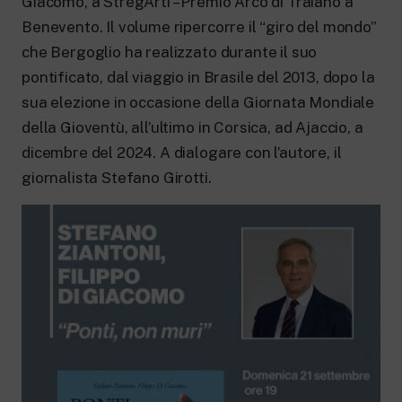
Giacomo, a StregArti – Premio Arco di Traiano a
New 24 ore su 24: attualità, ultime notizie
e aggiornamenti.
Benevento. Il volume ripercorre il “giro del mondo”
Rai TgR
che Bergoglio ha realizzato du­rante il suo
Le redazioni regionali di RaiNews.
pontificato, dal viaggio in Brasile del 2013, dopo la
sua elezione in occasione della Gior­nata Mondiale
della Gioventù, all’ultimo in Corsica, ad Ajaccio, a
dicembre del 2024. A dialogare con l’autore, il
giornalista Stefano Girotti.
Rai Cultura
Approfondimenti culturali su Arte,
Letteratura, Storia e molto altro.
Rai Scuola
Per le scuole secondarie di I e II grado,
l’Università, i Docenti e l’istruzione degli
adulti.