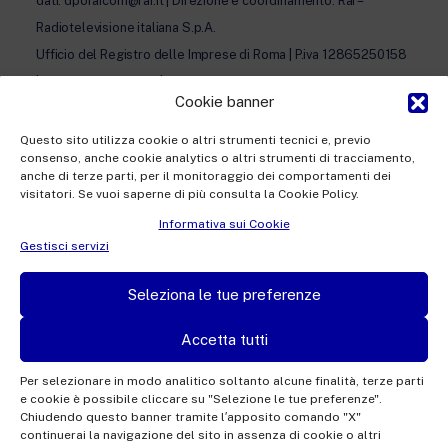
dati: dporaicom@rai.it | Direzione e coordinamento: Rai –
Radiotelevisione italiana S.p.A.
Ufficio del Registro delle Imprese di Roma | P.iva 12865250158
| REA n. RM- 949207 | © Rai Com 2026 - Tutti i diritti riservati
Cookie banner
Questo sito utilizza cookie o altri strumenti tecnici e, previo
consenso, anche cookie analytics o altri strumenti di tracciamento,
anche di terze parti, per il monitoraggio dei comportamenti dei
visitatori. Se vuoi saperne di più consulta la Cookie Policy.
Facebook
Twitter
Instagram
Linkedin
Informativa sui Cookie
Privacy Policy
Gestisci servizi
Cookie Policy e Preferenze Cookie
Seleziona le tue preferenze
Informativa Contatti
Accetta tutti
Per selezionare in modo analitico soltanto alcune finalità, terze parti
e cookie è possibile cliccare su "Selezione le tue preferenze".
This site is protected by reCAPTCHA and the Google
Privacy Policy
and
Terms of
Chiudendo questo banner tramite l′apposito comando "X"
continuerai la navigazione del sito in assenza di cookie o altri
Service
apply.