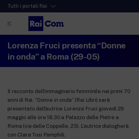
Tutti i portali Rai
Lorenza Fruci presenta “Donne
RaiPlay
La piattaforma di streaming video per tutti.
in onda” a Roma (29-05)
RaiPlay Sound
La piattaforma digitale dei canali Radio
Rai.
RaiPlay YoYo
Il racconto dell’immaginario femminile nei primi 70
Lo spazio sicuro ricco di cartoni animati
per i più piccoli.
anni di Rai. “Donne in onda” (Rai Libri) sarà
presentato dall’autrice Lorenza Fruci giovedì 29
maggio alle ore 18.30 a Palazzo delle Pietre a
Roma (via delle Coppelle, 23). L’autrice dialogherà
RaiNews
con Clara Tosi Pamphili.