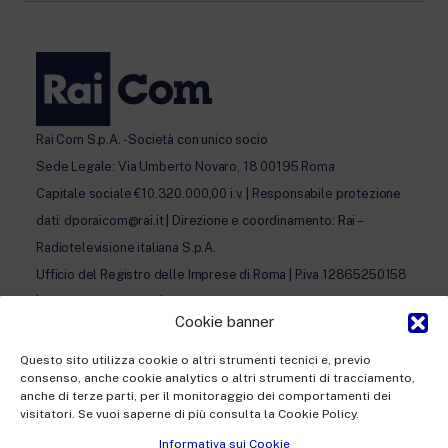
Rai Com S.p.A. - Società con unico socio
Sede Legale: Via Umberto Novaro, 18 00195 Roma
Capitale sociale €10.320.000,00 i.v. | Responsabile protezione
dati: dporaicom@rai.it | Direzione e coordinamento: Rai –
Radiotelevisione italiana S.p.A.
Ufficio del Registro delle Imprese di Roma | P.iva 12865250158
| REA n. RM- 949207 | © Rai Com 2026 - Tutti i diritti riservati
Cookie banner
Questo sito utilizza cookie o altri strumenti tecnici e, previo
consenso, anche cookie analytics o altri strumenti di tracciamento,
anche di terze parti, per il monitoraggio dei comportamenti dei
visitatori. Se vuoi saperne di più consulta la Cookie Policy.
Facebook
Twitter
Instagram
Linkedin
Informativa sui Cookie