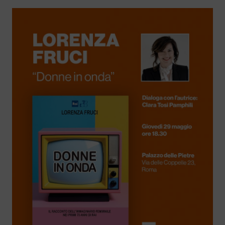
New 24 ore su 24: attualità, ultime notizie
e aggiornamenti.
Rai TgR
Le redazioni regionali di RaiNews.
Rai Cultura
Approfondimenti culturali su Arte,
Letteratura, Storia e molto altro.
Rai Scuola
Per le scuole secondarie di I e II grado,
l’Università, i Docenti e l’istruzione degli
adulti.