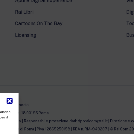
Apulia Digital Experience
Ven
Rai Libri
Dig
Cartoons On The Bay
Tec
Licensing
Bus
à con unico socio
, anche
erto Novaro, 18 00195 Roma
per il
0.000,00 i.v. | Responsabile protezione dati: dporaicom@rai.it | Direzione e c
lle Imprese di Roma | P.iva 12865250158 | REA n. RM- 949207 | © Rai Com 2026 - 