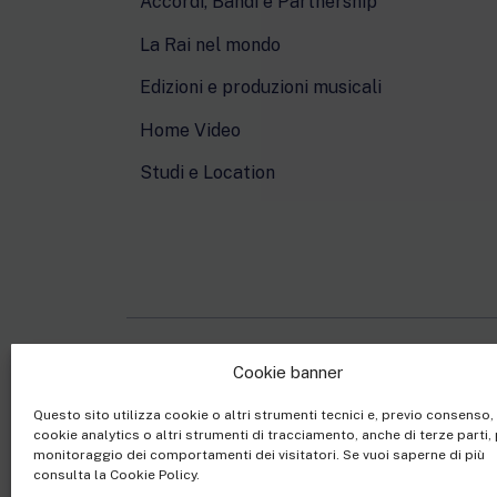
Accordi, Bandi e Partnership
La Rai nel mondo
Edizioni e produzioni musicali
Home Video
Studi e Location
Cookie banner
Rai Com S.p.A. - Societ
Questo sito utilizza cookie o altri strumenti tecnici e, previo consenso
Sede Legale: Via Umb
cookie analytics o altri strumenti di tracciamento, anche di terze parti, 
Capitale sociale €10.32
monitoraggio dei comportamenti dei visitatori. Se vuoi saperne di più
consulta la Cookie Policy.
Ufficio del Registro de