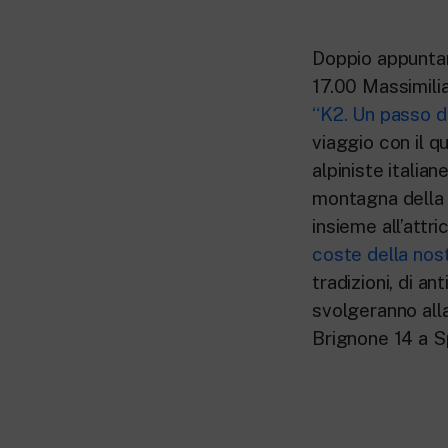
Doppio appuntame
17.00 Massimilia
“K2. Un passo da
viaggio con il q
alpiniste italia
montagna della 
insieme all’attr
coste della nost
tradizioni, di a
svolgeranno all
Brignone 14 a S