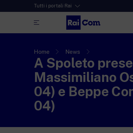
Tutti i portali Rai
RaiPlay
La piattaforma di streaming video per tut
Home
News
A Spoleto prese
RaiPlay Sound
La piattaforma digitale dei canali Radio 
Massimiliano Os
RaiPlay YoYo
04) e Beppe Conv
Lo spazio sicuro ricco di cartoni animati 
più piccoli.
04)