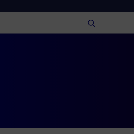
Cultura
ofondimenti culturali su Arte,
ratura, Storia e molto altro.
Scuola
e scuole secondarie di I e II grado,
versità, i Docenti e l’istruzione degli
i.