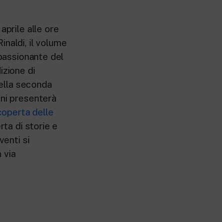
aprile alle ore
naldi, il volume
ppassionante del
izione di
della seconda
ini presenterà
coperta delle
rta di storie e
venti si
 via