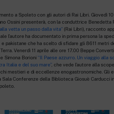
nto a Spoleto con gli autori di Rai Libri. Giovedì 10 
no Ossini presenterà, con la conduttrice Benedetta Ri
lla vetta un passo dalla vita”
(Rai Libri), racconto a
uale l’autore ha documentato in prima persona la sped
ne e pakistane che ha scelto di sfidare gli 8611 metri 
Terra. Venerdì 11 aprile alle ore 17.00 Beppe Convert
ice Simona Borioni
“Il Paese azzurro. Un viaggio alla s
ra Italia e del suo mare”
, che vede l’autore alla scope
ntichi mestieri e di eccellenze enogastronomiche. Gli e
a Sala Conferenze della Biblioteca Giosuè Carducci in
poleto.