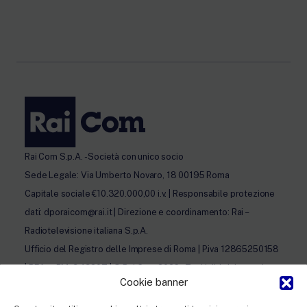
Rai Com S.p.A. - Società con unico socio
Sede Legale: Via Umberto Novaro, 18 00195 Roma
Capitale sociale €10.320.000,00 i.v. | Responsabile protezione
dati: dporaicom@rai.it | Direzione e coordinamento: Rai –
Radiotelevisione italiana S.p.A.
Ufficio del Registro delle Imprese di Roma | P.iva 12865250158
| REA n. RM- 949207 | © Rai Com 2026 - Tutti i diritti riservati
Cookie banner