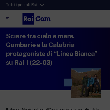
Tutti i portali Rai
Sciare tra cielo e mare.
RaiPlay
La piattaforma di streaming video per tutti.
Gambarie e la Calabria
RaiPlay Sound
protagoniste di “Linea Bianca”
La piattaforma digitale dei canali Radio
su Rai 1 (22-03)
Rai.
RaiPlay YoYo
Lo spazio sicuro ricco di cartoni animati
per i più piccoli.
RaiNews
Il Parco Nazionale dell’Aspromonte accoglierà le