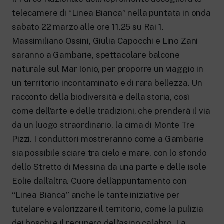
New 24 ore su 24: attualità, ultime notizie
e aggiornamenti.
telecamere di “Linea Bianca” nella puntata in onda
Rai TgR
sabato 22 marzo alle ore 11.25 su Rai 1.
Le redazioni regionali di RaiNews.
Massimiliano Ossini, Giulia Capocchi e Lino Zani
saranno a Gambarie, spettacolare balcone
naturale sul Mar Ionio, per proporre un viaggio in
un territorio incontaminato e di rara bellezza. Un
racconto della biodiversità e della storia, così
Rai Cultura
come dell’arte e delle tradizioni, che prenderà il via
Approfondimenti culturali su Arte,
Letteratura, Storia e molto altro.
da un luogo straordinario, la cima di Monte Tre
Rai Scuola
Pizzi. I conduttori mostreranno come a Gambarie
Per le scuole secondarie di I e II grado,
sia possibile sciare tra cielo e mare, con lo sfondo
l’Università, i Docenti e l’istruzione degli
adulti.
dello Stretto di Messina da una parte e delle isole
Eolie dall’altra. Cuore dell’appuntamento con
“Linea Bianca” anche le tante iniziative per
tutelare e valorizzare il territorio, come la pulizia
dei boschi e il recupero dell’asino calabro. La