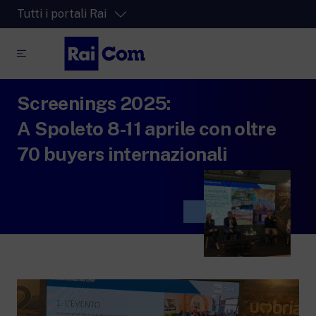
Tutti i portali Rai
Screenings 2025:
RaiPlay
La piattaforma di streaming video per tutti.
A Spoleto 8-11 aprile con oltre
RaiPlay Sound
70 buyers internazionali
La piattaforma digitale dei canali Radio
Rai.
RaiPlay YoYo
Lo spazio sicuro ricco di cartoni animati
per i più piccoli.
RaiNews