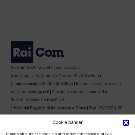
Rai Com S.p.A. - Società con unico socio
Sede Legale: Via Umberto Novaro, 18 00195 Roma
Capitale sociale €10.320.000,00 i.v. | Responsabile protezione
dati: dporaicom@rai.it | Direzione e coordinamento: Rai –
Radiotelevisione italiana S.p.A.
Ufficio del Registro delle Imprese di Roma | P.iva 12865250158
| REA n. RM- 949207 | © Rai Com 2026 - Tutti i diritti riservati
Cookie banner
Questo sito utilizza cookie o altri strumenti tecnici e, previo