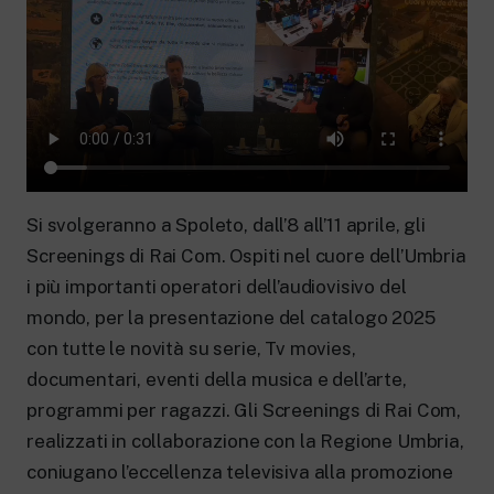
New 24 ore su 24: attualità, ultime notizie
e aggiornamenti.
Rai TgR
Le redazioni regionali di RaiNews.
Rai Cultura
Si svolgeranno a Spoleto, dall’8 all’11 aprile, gli
Approfondimenti culturali su Arte,
Screenings di Rai Com. Ospiti nel cuore dell’Umbria
Letteratura, Storia e molto altro.
i più importanti operatori dell’audiovisivo del
Rai Scuola
mondo, per la presentazione del catalogo 2025
Per le scuole secondarie di I e II grado,
l’Università, i Docenti e l’istruzione degli
con tutte le novità su serie, Tv movies,
adulti.
documentari, eventi della musica e dell’arte,
programmi per ragazzi. Gli Screenings di Rai Com,
realizzati in collaborazione con la Regione Umbria,
coniugano l’eccellenza televisiva alla promozione