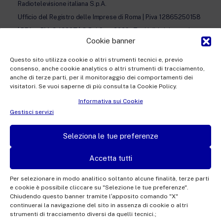
Radiotelevisione italiana S.p.A.
Ufficio del Registro delle Imprese di Roma | P.iva 12865250158
| REA n. RM- 949207 | © Rai Com 2026 - Tutti i diritti riservati
Cookie banner
Questo sito utilizza cookie o altri strumenti tecnici e, previo
consenso, anche cookie analytics o altri strumenti di tracciamento,
anche di terze parti, per il monitoraggio dei comportamenti dei
visitatori. Se vuoi saperne di più consulta la Cookie Policy.
Facebook
Twitter
Instagram
Linkedin
Informativa sui Cookie
Privacy Policy
Gestisci servizi
Cookie Policy e Preferenze Cookie
Seleziona le tue preferenze
Informativa Contatti
Accetta tutti
Per selezionare in modo analitico soltanto alcune finalità, terze parti
e cookie è possibile cliccare su "Selezione le tue preferenze".
This site is protected by reCAPTCHA and the Google
Privacy Policy
and
Terms of
Chiudendo questo banner tramite l′apposito comando "X"
continuerai la navigazione del sito in assenza di cookie o altri
Service
apply.
strumenti di tracciamento diversi da quelli tecnici.;