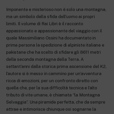
New 24 ore su 24: attualità, ultime notizie
e aggiornamenti.
Imponente e misterioso non è solo una montagna,
Rai TgR
ma un simbolo della sfida dell’uomo ai propri
Le redazioni regionali di RaiNews.
limiti. Il volume di Rai Libri è il racconto
appassionato e appassionante del viaggio con il
quale Massimiliano Ossini ha documentato in
prima persona la spedizione di alpiniste italiane e
Rai Cultura
pakistane che ha scelto di sfidare gli 8611 metri
Approfondimenti culturali su Arte,
della seconda montagna della Terra. A
Letteratura, Storia e molto altro.
settant’anni dalla storica prima ascensione del K2,
Rai Scuola
l’autore si è messo in cammino per un’avventura
Per le scuole secondarie di I e II grado,
l’Università, i Docenti e l’istruzione degli
ricca di emozioni, per un confronto diretto con
adulti.
quella che, per la sua difficoltà tecnica e l’alto
tributo di vite umane, è chiamata “la Montagna
Selvaggia”. Una piramide perfetta, che da sempre
attrae e intimorisce chiunque osi sognarne la