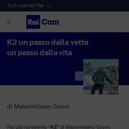
Tutti i portali Rai
K2 un passo dalla vetta
RaiPlay
La piattaforma di streaming video per tutti.
un passo dalla vita
RaiPlay Sound
La piattaforma digitale dei canali Radio
Rai.
RaiPlay YoYo
Lo spazio sicuro ricco di cartoni animati
per i più piccoli.
di Massimiliano Ossini
RaiNews
Rai Libri presenta
“K2”
di Massimiliano Ossini.