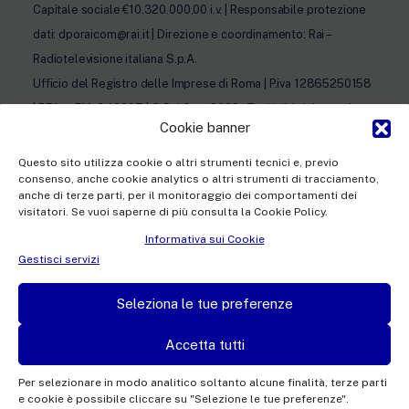
Capitale sociale €10.320.000,00 i.v. | Responsabile protezione
dati: dporaicom@rai.it | Direzione e coordinamento: Rai –
Radiotelevisione italiana S.p.A.
Ufficio del Registro delle Imprese di Roma | P.iva 12865250158
| REA n. RM- 949207 | © Rai Com 2026 - Tutti i diritti riservati
Cookie banner
Questo sito utilizza cookie o altri strumenti tecnici e, previo
consenso, anche cookie analytics o altri strumenti di tracciamento,
anche di terze parti, per il monitoraggio dei comportamenti dei
visitatori. Se vuoi saperne di più consulta la Cookie Policy.
Facebook
Twitter
Instagram
Linkedin
Informativa sui Cookie
Privacy Policy
Gestisci servizi
Cookie Policy e Preferenze Cookie
Seleziona le tue preferenze
Informativa Contatti
Accetta tutti
Per selezionare in modo analitico soltanto alcune finalità, terze parti
e cookie è possibile cliccare su "Selezione le tue preferenze".