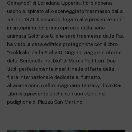
New 24 ore su 24: attualità, ultime notizie
Comando” di Loredana Lipperini, libro appena
e aggiornamenti.
uscito e ispirato allo sceneggiato trasmesso dalla
Rai TgR
Rai nel 1971. Il secondo, legato alla presentazione
Le redazioni regionali di RaiNews.
in anteprima del primo episodio della serie
animata Goldrake U, che sarà trasmessa dalla Rai,
ha visto la casa editrice protagonista con il libro
“Goldrake dalla A alla U. Origine, viaggio e ritorno
Rai Cultura
della Sentinella nel blu” di Marco Pellitteri. Due
Approfondimenti culturali su Arte,
titoli perfettamente inseriti nelle offerte della
Letteratura, Storia e molto altro.
fiera internazionale dedicata al fumetto,
Rai Scuola
all’animazione e all’immaginario fantasy, dove Rai
Per le scuole secondarie di I e II grado,
l’Università, i Docenti e l’istruzione degli
Libri era presente anche con uno stand nel
adulti.
padiglione di Piazza San Martino.