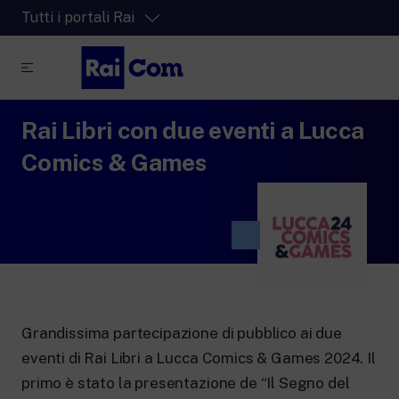
Tutti i portali Rai
Rai Libri con due eventi a Lucca
RaiPlay
La piattaforma di streaming video per tutti.
Comics & Games
RaiPlay Sound
La piattaforma digitale dei canali Radio
Rai.
RaiPlay YoYo
Lo spazio sicuro ricco di cartoni animati
per i più piccoli.
Grandissima partecipazione di pubblico ai due
eventi di Rai Libri a Lucca Comics & Games 2024. Il
RaiNews
primo è stato la presentazione de “Il Segno del