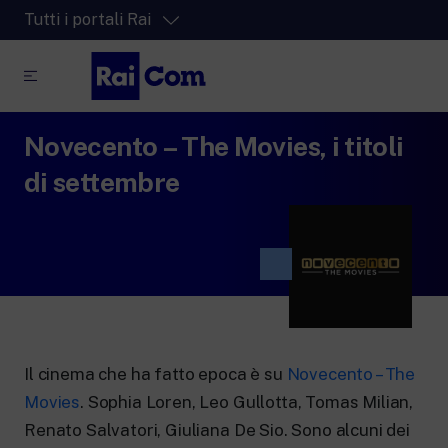
Tutti i portali Rai
Novecento – The Movies, i titoli
RaiPlay
La piattaforma di streaming video per tutti.
di settembre
RaiPlay Sound
La piattaforma digitale dei canali Radio
Rai.
RaiPlay YoYo
Lo spazio sicuro ricco di cartoni animati
per i più piccoli.
Il cinema che ha fatto epoca è su
Novecento – The
Movies
. Sophia Loren, Leo Gullotta, Tomas Milian,
RaiNews
Renato Salvatori, Giuliana De Sio. Sono alcuni dei