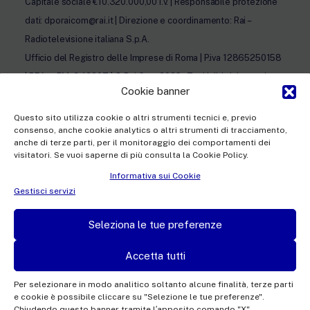
Capitale sociale €10.320.000,00 i.v. | Responsabile protezione
dati: dporaicom@rai.it | Direzione e coordinamento: Rai –
Radiotelevisione italiana S.p.A.
Ufficio del Registro delle Imprese di Roma | P.iva 12865250158
| REA n. RM- 949207 | © Rai Com 2026 - Tutti i diritti riservati
Cookie banner
Questo sito utilizza cookie o altri strumenti tecnici e, previo
consenso, anche cookie analytics o altri strumenti di tracciamento,
anche di terze parti, per il monitoraggio dei comportamenti dei
visitatori. Se vuoi saperne di più consulta la Cookie Policy.
Facebook
Twitter
Instagram
Linkedin
Informativa sui Cookie
Privacy Policy
Gestisci servizi
Cookie Policy e Preferenze Cookie
Seleziona le tue preferenze
Informativa Contatti
Accetta tutti
Per selezionare in modo analitico soltanto alcune finalità, terze parti
e cookie è possibile cliccare su "Selezione le tue preferenze".
This site is protected by reCAPTCHA and the Google
Privacy Policy
and
Terms of
Chiudendo questo banner tramite l′apposito comando "X"