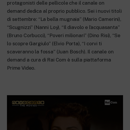
New 24 ore su 24: attualità, ultime notizie
protagonisti delle pellicole che il canale on
e aggiornamenti.
demand dedica al proprio pubblico. Sei i nuovi titoli
Rai TgR
di settembre: “La bella mugnaia” (Mario Camerini),
Le redazioni regionali di RaiNews.
“Scugnizzi” (Nanni Loy), “Il diavolo e l’acquasanta”
(Bruno Corbucci), “Poveri milionari” (Dino Risi), “Se
lo scopre Gargiulo” (Elvio Porta), “I corvi ti
scaveranno la fossa” (Juan Bosch). Il canale on
Rai Cultura
demand a cura di Rai Com è sulla piattaforma
Approfondimenti culturali su Arte,
Prime Video.
Letteratura, Storia e molto altro.
Rai Scuola
Per le scuole secondarie di I e II grado,
l’Università, i Docenti e l’istruzione degli
adulti.