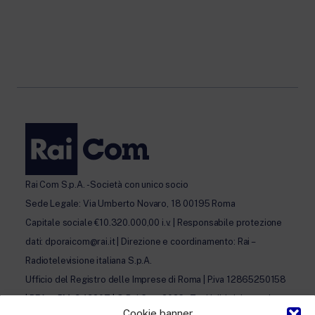
Rai Com S.p.A. - Società con unico socio
Sede Legale: Via Umberto Novaro, 18 00195 Roma
Capitale sociale €10.320.000,00 i.v. | Responsabile protezione
dati: dporaicom@rai.it | Direzione e coordinamento: Rai –
Radiotelevisione italiana S.p.A.
Ufficio del Registro delle Imprese di Roma | P.iva 12865250158
| REA n. RM- 949207 | © Rai Com 2026 - Tutti i diritti riservati
Cookie banner