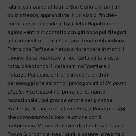
l’altro: comparsa al teatro San Carlo e in un film
poliziottesco, apprendista in un vivaio, finché –
come spesso accade ai figli della Napoli meno
agiata – entra in contatto con giri poco puliti legati
alla criminalità, finendo a fare il contrabbandiere.
Prima che Raffaele riesca a riprendere in mano il
timone della sua vita e a riportarla sulla giusta
rotta, diventando il “celeberrimo” portiere di
Palazzo Palladini, entrano in scena anche i
personaggi che saranno i protagonisti di
Un posto
al sole
: Rita Cozzolino, prima cartomante
“occasionale”, poi grande amore del giovane
Raffaele, Giulia, la sorella di Rita, e Renato Poggi,
che coroneranno la loro relazione con il
matrimonio, Marina Addezio, destinata a sposare
Rocco Giordano e, negli anni, a essere la regina di