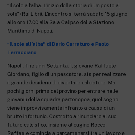
New 24 ore su 24: attualità, ultime notizie
“Il sole all’alba. L’inizio della storia di Un posto al
e aggiornamenti.
Rai TgR
sole” (Rai Libri). L’incontro si terrà sabato 15 giugno
Le redazioni regionali di RaiNews.
alle ore 17.00 alla Sala Calipso della Stazione
Marittima di Napoli.
“Il sole all’alba” di Dario Carraturo e Paolo
Terracciano
Rai Cultura
Napoli, fine anni Settanta. Il giovane Raffaele
Approfondimenti culturali su Arte,
Letteratura, Storia e molto altro.
Giordano, figlio di un pescatore, sta per realizzare
Rai Scuola
il grande desiderio di diventare calciatore. Ma
Per le scuole secondarie di I e II grado,
pochi giorni prima del provino per entrare nelle
l’Università, i Docenti e l’istruzione degli
adulti.
giovanili della squadra partenopea, quel sogno
viene improvvisamente infranto a causa di un
brutto infortunio. Costretto a rinunciare al suo
futuro calcistico, insieme al cugino Rocco,
Raffaele comincia a barcamenarsi tra un lavoro e