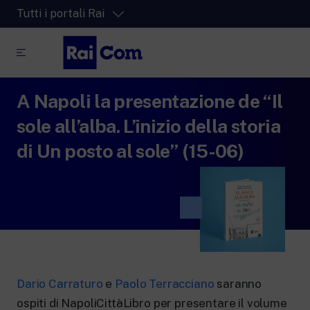
Tutti i portali Rai
A Napoli la presentazione de “Il
RaiPlay
La piattaforma di streaming video per tutti.
sole all’alba. L’inizio della storia
RaiPlay Sound
di Un posto al sole” (15-06)
La piattaforma digitale dei canali Radio
Rai.
RaiPlay YoYo
Lo spazio sicuro ricco di cartoni animati
per i più piccoli.
Dario Carraturo
e
Paolo Terracciano
saranno
RaiNews
ospiti di NapoliCittàLibro per presentare il volume