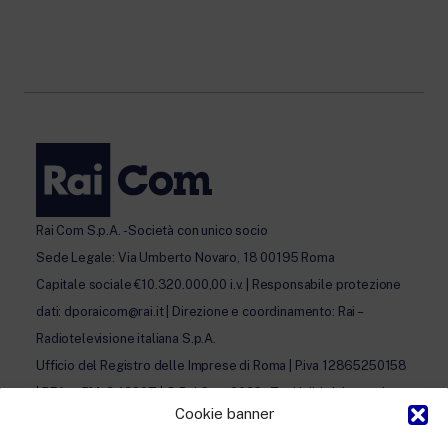
Rai Com S.p.A. - Società con unico socio
Sede Legale: Via Umberto Novaro, 18 00195 Roma
Capitale sociale €10.320.000,00 i.v. | Responsabile protezione
dati: dporaicom@rai.it | Direzione e coordinamento: Rai –
Radiotelevisione italiana S.p.A.
Ufficio del Registro delle Imprese di Roma | P.iva 12865250158
| REA n. RM- 949207 | © Rai Com 2026 - Tutti i diritti riservati
Cookie banner