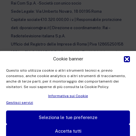
Rai Com S.p.A. - Società con unico socio
Sede Legale: Via Umberto Novaro, 18 00195 Roma
Capitale sociale €10.320.000,00 i.v. | Responsabile protezione
dati: dporaicom@rai.it | Direzione e coordinamento: Rai –
Radiotelevisione italiana S.p.A.
Ufficio del Registro delle Imprese di Roma | P.iva 12865250158
| REA n. RM- 949207 | © Rai Com 2026 - Tutti i diritti riservati
Cookie banner
Questo sito utilizza cookie o altri strumenti tecnici e, previo
consenso, anche cookie analytics o altri strumenti di tracciamento,
anche di terze parti, per il monitoraggio dei comportamenti dei
visitatori. Se vuoi saperne di più consulta la Cookie Policy.
Facebook
Twitter
Instagram
Linkedin
Informativa sui Cookie
Privacy Policy
Gestisci servizi
Cookie Policy e Preferenze Cookie
Seleziona le tue preferenze
Informativa Contatti
Accetta tutti