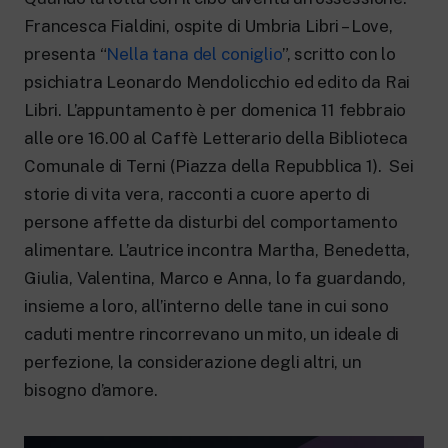
New 24 ore su 24: attualità, ultime notizie
e aggiornamenti.
Francesca Fialdini, ospite di Umbria Libri – Love,
Rai TgR
presenta “
Nella tana del coniglio
”, scritto con lo
Le redazioni regionali di RaiNews.
psichiatra Leonardo Mendolicchio ed edito da Rai
Libri. L’appuntamento è per domenica 11 febbraio
alle ore 16.00 al Caffè Letterario della Biblioteca
Comunale di Terni (Piazza della Repubblica 1). Sei
storie di vita vera, racconti a cuore aperto di
Rai Cultura
persone affette da disturbi del comportamento
Approfondimenti culturali su Arte,
Letteratura, Storia e molto altro.
alimentare. L’autrice incontra Martha, Benedetta,
Rai Scuola
Giulia, Valentina, Marco e Anna, lo fa guardando,
Per le scuole secondarie di I e II grado,
insieme a loro, all’interno delle tane in cui sono
l’Università, i Docenti e l’istruzione degli
adulti.
caduti mentre rincorrevano un mito, un ideale di
perfezione, la considerazione degli altri, un
bisogno d’amore.