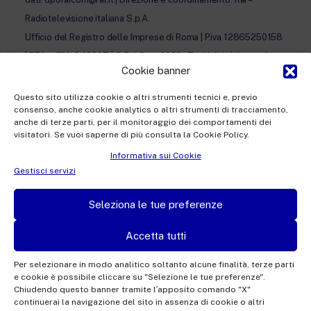
Radiotelevisione italiana S.p.A.
Ufficio del Registro delle Imprese di Roma | P.iva 12865250158
| REA n. RM- 949207 | © Rai Com 2026 - Tutti i diritti riservati
Cookie banner
Questo sito utilizza cookie o altri strumenti tecnici e, previo
consenso, anche cookie analytics o altri strumenti di tracciamento,
anche di terze parti, per il monitoraggio dei comportamenti dei
visitatori. Se vuoi saperne di più consulta la Cookie Policy.
Facebook
Twitter
Instagram
Linkedin
Informativa sui Cookie
Privacy Policy
Gestisci servizi
Cookie Policy e Preferenze Cookie
Seleziona le tue preferenze
Informativa Contatti
Accetta tutti
Per selezionare in modo analitico soltanto alcune finalità, terze parti
e cookie è possibile cliccare su "Selezione le tue preferenze".
This site is protected by reCAPTCHA and the Google
Privacy Policy
and
Terms of
Chiudendo questo banner tramite l′apposito comando "X"
continuerai la navigazione del sito in assenza di cookie o altri
Service
apply.