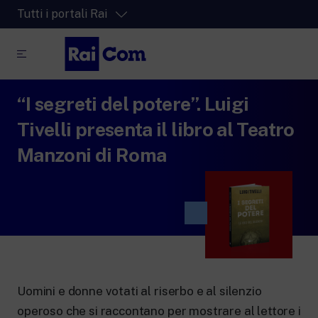
Tutti i portali Rai
“I segreti del potere”. Luigi
RaiPlay
La piattaforma di streaming video per tutti.
Tivelli presenta il libro al Teatro
RaiPlay Sound
Manzoni di Roma
La piattaforma digitale dei canali Radio
Rai.
RaiPlay YoYo
Lo spazio sicuro ricco di cartoni animati
per i più piccoli.
Uomini e donne votati al riserbo e al silenzio
RaiNews
operoso che si raccontano per mostrare al lettore i