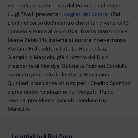
New 24 ore su 24: attualità, ultime notizie
veri nodi, i segreti e i vizi del Potere e del Paese.
e aggiornamenti.
Rai TgR
Luigi Tivelli presenta “
I segreti del potere
” (Rai
Le redazioni regionali di RaiNews.
Libri) nel corso dell’incontro che si terrà venerdì 19
gennaio a Roma alle ore 18 al Teatro Manzoni (via
Monte Zebio 14). Insieme all’autore interverranno
Stefano Folli, editorialista La Repubblica,
Giampiero Massolo, già direttore del Dis e
Rai Cultura
presidente di Mundys, Gabriella Palmieri Sandulli,
Approfondimenti culturali su Arte,
avvocato generale dello Stato, Beniamino
Letteratura, Storia e molto altro.
Rai Scuola
Quintieri, presidente Istituto per il Credito Sportivo
Per le scuole secondarie di I e II grado,
e presidente Fondazione Tor Vergata, Paolo
l’Università, i Docenti e l’istruzione degli
adulti.
Savona, presidente Consob. Conduce Gigi
Marzullo.
Le attività di Rai Com