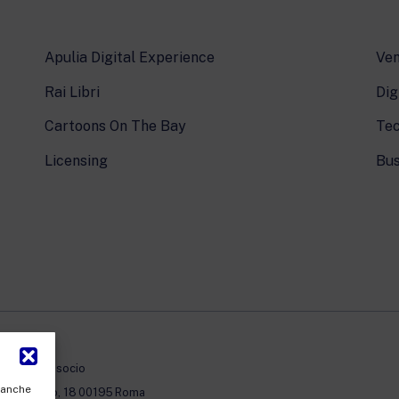
Apulia Digital Experience
Ven
Rai Libri
Dig
Cartoons On The Bay
Tec
Licensing
Bus
à con unico socio
, anche
erto Novaro, 18 00195 Roma