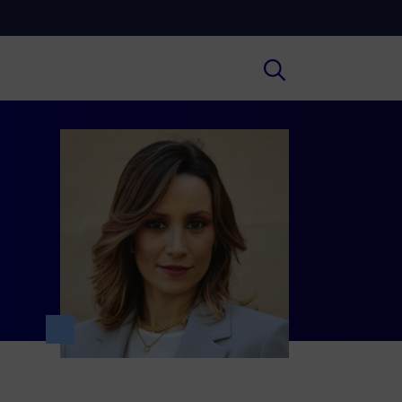
Cultura
ofondimenti culturali su Arte,
ratura, Storia e molto altro.
Scuola
e scuole secondarie di I e II grado,
versità, i Docenti e l’istruzione degli
i.