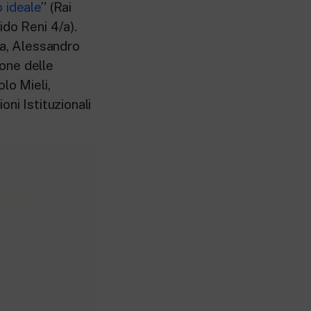
o ideale
” (Rai
ido Reni 4/a).
ra, Alessandro
one delle
lo Mieli,
ni Istituzionali