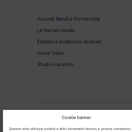
Accordi, Bandi e Partnership
La Rai nel mondo
Edizioni e produzioni musicali
Home Video
Studi e Location
Cookie banner
Rai Com S.p.A. - Societ
Questo sito utilizza cookie o altri strumenti tecnici e, previo consenso
Sede Legale: Via Umb