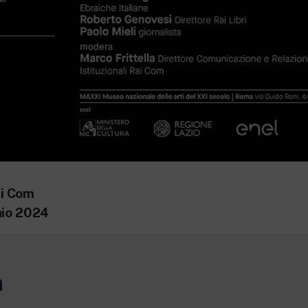
i Com
aio 2024
m