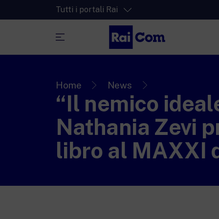
Tutti i portali Rai
RaiPlay
La piattaforma di streaming video per tut
Home
News
“Il nemico ideale
RaiPlay Sound
La piattaforma digitale dei canali Radio 
Nathania Zevi pr
RaiPlay YoYo
libro al MAXXI 
Lo spazio sicuro ricco di cartoni animati 
più piccoli.