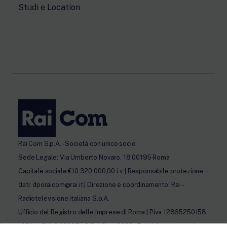
Studi e Location
Rai Com S.p.A. - Società con unico socio
Sede Legale: Via Umberto Novaro, 18 00195 Roma
Capitale sociale €10.320.000,00 i.v. | Responsabile protezione
dati: dporaicom@rai.it | Direzione e coordinamento: Rai –
Radiotelevisione italiana S.p.A.
Ufficio del Registro delle Imprese di Roma | P.iva 12865250158
| REA n. RM- 949207 | © Rai Com 2026 - Tutti i diritti riservati