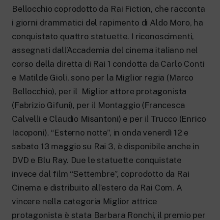
New 24 ore su 24: attualità, ultime notizie
Bellocchio coprodotto da Rai Fiction, che racconta
e aggiornamenti.
Rai TgR
i giorni drammatici del rapimento di Aldo Moro, ha
Le redazioni regionali di RaiNews.
conquistato quattro statuette. I riconoscimenti,
assegnati dall’Accademia del cinema italiano nel
corso della diretta di Rai 1 condotta da Carlo Conti
e Matilde Gioli, sono per la Miglior regia (Marco
Bellocchio), per il Miglior attore protagonista
Rai Cultura
(Fabrizio Gifuni), per il Montaggio (Francesca
Approfondimenti culturali su Arte,
Calvelli e Claudio Misantoni) e per il Trucco (Enrico
Letteratura, Storia e molto altro.
Rai Scuola
Iacoponi). “Esterno notte”, in onda venerdì 12 e
Per le scuole secondarie di I e II grado,
sabato 13 maggio su Rai 3, è disponibile anche in
l’Università, i Docenti e l’istruzione degli
adulti.
DVD e Blu Ray. Due le statuette conquistate
invece dal film “Settembre”, coprodotto da Rai
Cinema e distribuito all’estero da Rai Com. A
vincere nella categoria Miglior attrice
protagonista è stata Barbara Ronchi, il premio per