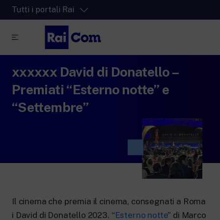
Tutti i portali Rai
xxxxxx David di Donatello –
RaiPlay
La piattaforma di streaming video per tutti.
Premiati “Esterno notte” e
RaiPlay Sound
“Settembre”
La piattaforma digitale dei canali Radio
Rai.
RaiPlay YoYo
Lo spazio sicuro ricco di cartoni animati
per i più piccoli.
Il cinema che premia il cinema, consegnati a Roma
RaiNews
i David di Donatello 2023. “
Esterno notte
” di Marco