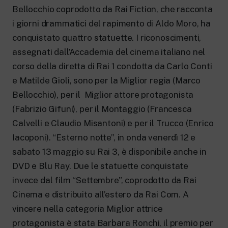
New 24 ore su 24: attualità, ultime notizie
Bellocchio coprodotto da Rai Fiction, che racconta
e aggiornamenti.
Rai TgR
i giorni drammatici del rapimento di Aldo Moro, ha
Le redazioni regionali di RaiNews.
conquistato quattro statuette. I riconoscimenti,
assegnati dall’Accademia del cinema italiano nel
corso della diretta di Rai 1 condotta da Carlo Conti
e Matilde Gioli, sono per la Miglior regia (Marco
Bellocchio), per il Miglior attore protagonista
Rai Cultura
(Fabrizio Gifuni), per il Montaggio (Francesca
Approfondimenti culturali su Arte,
Calvelli e Claudio Misantoni) e per il Trucco (Enrico
Letteratura, Storia e molto altro.
Rai Scuola
Iacoponi). “Esterno notte”, in onda venerdì 12 e
Per le scuole secondarie di I e II grado,
sabato 13 maggio su Rai 3, è disponibile anche in
l’Università, i Docenti e l’istruzione degli
adulti.
DVD e Blu Ray. Due le statuette conquistate
invece dal film “Settembre”, coprodotto da Rai
Cinema e distribuito all’estero da Rai Com. A
vincere nella categoria Miglior attrice
protagonista è stata Barbara Ronchi, il premio per