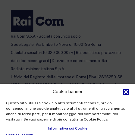
Rai Com S.p.A. - Società con unico socio
Sede Legale: Via Umberto Novaro, 18 00195 Roma
Capitale sociale €10.320.000,00 i.v. | Responsabile protezione
dati: dporaicom@rai.it | Direzione e coordinamento: Rai –
Radiotelevisione italiana S.p.A.
Ufficio del Registro delle Imprese di Roma | P.iva 12865250158
| REA n. RM- 949207 | © Rai Com 2026 - Tutti i diritti riservati
Cookie banner
Questo sito utilizza cookie o altri strumenti tecnici e, previo
consenso, anche cookie analytics o altri strumenti di tracciamento,
anche di terze parti, per il monitoraggio dei comportamenti dei
visitatori. Se vuoi saperne di più consulta la Cookie Policy.
Facebook
Twitter
Instagram
Linkedin
Informativa sui Cookie
Privacy Policy