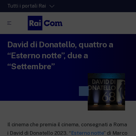
Tutti i portali Rai
David di Donatello, quattro a
RaiPlay
La piattaforma di streaming video per tutti.
“Esterno notte”, due a
RaiPlay Sound
“Settembre”
La piattaforma digitale dei canali Radio
Rai.
RaiPlay YoYo
Lo spazio sicuro ricco di cartoni animati
per i più piccoli.
Il cinema che premia il cinema, consegnati a Roma
RaiNews
i David di Donatello 2023. “
Esterno notte
” di Marco