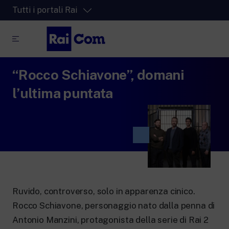
Tutti i portali Rai
“Rocco Schiavone”, domani
RaiPlay
La piattaforma di streaming video per tutti.
l’ultima puntata
RaiPlay Sound
La piattaforma digitale dei canali Radio
Rai.
RaiPlay YoYo
Lo spazio sicuro ricco di cartoni animati
per i più piccoli.
Ruvido, controverso, solo in apparenza cinico.
Rocco Schiavone, personaggio nato dalla penna di
RaiNews
Antonio Manzini, protagonista della serie di Rai 2