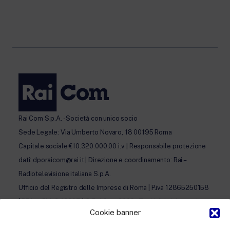
Rai Com S.p.A. - Società con unico socio
Sede Legale: Via Umberto Novaro, 18 00195 Roma
Capitale sociale €10.320.000,00 i.v. | Responsabile protezione
dati: dporaicom@rai.it | Direzione e coordinamento: Rai –
Radiotelevisione italiana S.p.A.
Ufficio del Registro delle Imprese di Roma | P.iva 12865250158
| REA n. RM- 949207 | © Rai Com 2026 - Tutti i diritti riservati
Cookie banner