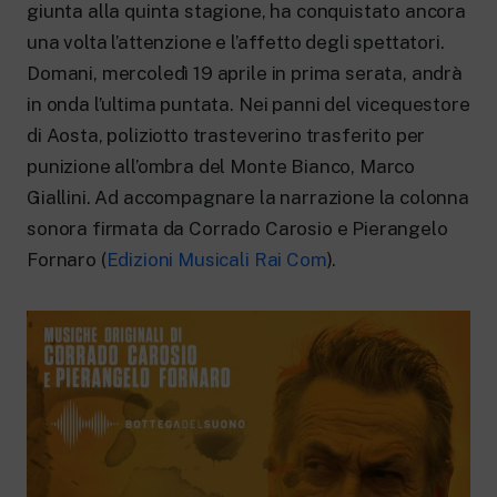
New 24 ore su 24: attualità, ultime notizie
giunta alla quinta stagione, ha conquistato ancora
e aggiornamenti.
una volta l’attenzione e l’affetto degli spettatori.
Rai TgR
Domani, mercoledì 19 aprile in prima serata, andrà
Le redazioni regionali di RaiNews.
in onda l’ultima puntata. Nei panni del vicequestore
di Aosta, poliziotto trasteverino trasferito per
punizione all’ombra del Monte Bianco, Marco
Giallini. Ad accompagnare la narrazione la colonna
Rai Cultura
sonora firmata da Corrado Carosio e Pierangelo
Approfondimenti culturali su Arte,
Fornaro (
Edizioni Musicali Rai Com
).
Letteratura, Storia e molto altro.
Rai Scuola
Per le scuole secondarie di I e II grado,
l’Università, i Docenti e l’istruzione degli
adulti.