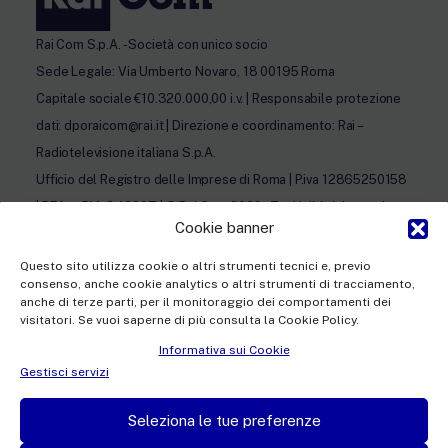
Rai Com S.p.A. - Società con unico socio
Sede Legale: Via Umberto Novaro, 18 00195 Roma
Capitale sociale €10.320.000,00 i.v. | Responsabile protezione
dati: dporaicom@rai.it | Direzione e coordinamento: Rai –
Radiotelevisione italiana S.p.A.
Ufficio del Registro delle Imprese di Roma | P.iva 12865250158
| REA n. RM- 949207 | © Rai Com 2026 - Tutti i diritti riservati
Cookie banner
Questo sito utilizza cookie o altri strumenti tecnici e, previo
consenso, anche cookie analytics o altri strumenti di tracciamento,
anche di terze parti, per il monitoraggio dei comportamenti dei
visitatori. Se vuoi saperne di più consulta la Cookie Policy.
Facebook
Twitter
Instagram
Linkedin
Informativa sui Cookie
Privacy Policy
Gestisci servizi
Cookie Policy e Preferenze Cookie
Seleziona le tue preferenze
Informativa Contatti