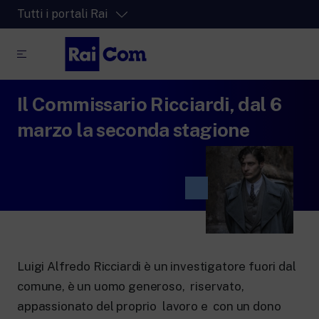
Tutti i portali Rai
Il Commissario Ricciardi, dal 6
RaiPlay
La piattaforma di streaming video per tutti.
marzo la seconda stagione
RaiPlay Sound
La piattaforma digitale dei canali Radio
Rai.
RaiPlay YoYo
Lo spazio sicuro ricco di cartoni animati
per i più piccoli.
Luigi Alfredo Ricciardi è un investigatore fuori dal
comune, è un uomo generoso, riservato,
RaiNews
appassionato del proprio lavoro e con un dono