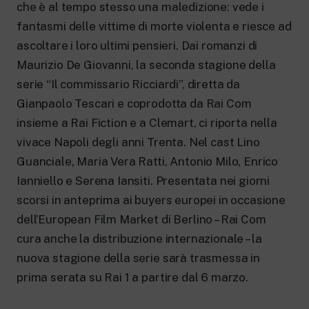
New 24 ore su 24: attualità, ultime notizie
che è al tempo stesso una maledizione: vede i
e aggiornamenti.
fantasmi delle vittime di morte violenta e riesce ad
Rai TgR
ascoltare i loro ultimi pensieri. Dai romanzi di
Le redazioni regionali di RaiNews.
Maurizio De Giovanni, la seconda stagione della
serie “Il commissario Ricciardi”, diretta da
Gianpaolo Tescari e coprodotta da Rai Com
insieme a Rai Fiction e a Clemart, ci riporta nella
Rai Cultura
vivace Napoli degli anni Trenta. Nel cast Lino
Approfondimenti culturali su Arte,
Guanciale, Maria Vera Ratti, Antonio Milo, Enrico
Letteratura, Storia e molto altro.
Ianniello e Serena Iansiti. Presentata nei giorni
Rai Scuola
scorsi in anteprima ai buyers europei in occasione
Per le scuole secondarie di I e II grado,
l’Università, i Docenti e l’istruzione degli
dell’European Film Market di Berlino – Rai Com
adulti.
cura anche la distribuzione internazionale – la
nuova stagione della serie sarà trasmessa in
prima serata su Rai 1 a partire dal 6 marzo.