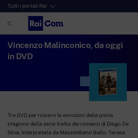
Tutti i portali Rai
Vincenzo Malinconico, da oggi
RaiPlay
La piattaforma di streaming video per tutti.
in DVD
RaiPlay Sound
La piattaforma digitale dei canali Radio
Rai.
RaiPlay YoYo
Lo spazio sicuro ricco di cartoni animati
per i più piccoli.
Tre DVD per rivivere le emozioni della prima
stagione della serie tratta dai romanzi di Diego De
RaiNews
Silva, interpretata da Massimiliano Gallo, Teresa