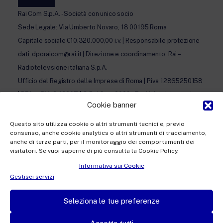
Rai Com S.p.A. - Società con unico socio
Sede Legale: Via Umberto Novaro, 18 00195 Roma
Capitale sociale €10.320.000,00 i.v. | Responsabile protezione
dati: dporaicom@rai.it | Direzione e coordinamento: Rai –
Radiotelevisione italiana S.p.A.
Ufficio del Registro delle Imprese di Roma | P.iva 12865250158
| REA n. RM- 949207 | © Rai Com 2026 - Tutti i diritti riservati
Cookie banner
Questo sito utilizza cookie o altri strumenti tecnici e, previo
consenso, anche cookie analytics o altri strumenti di tracciamento,
anche di terze parti, per il monitoraggio dei comportamenti dei
visitatori. Se vuoi saperne di più consulta la Cookie Policy.
Facebook
Twitter
Instagram
Linkedin
Informativa sui Cookie
Privacy Policy
Gestisci servizi
Cookie Policy e Preferenze Cookie
Seleziona le tue preferenze
Informativa Contatti