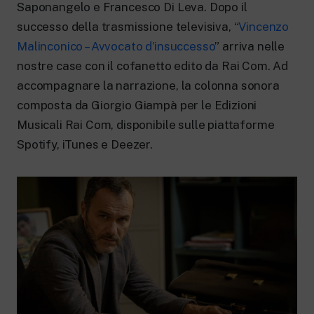
New 24 ore su 24: attualità, ultime notizie
Saponangelo e Francesco Di Leva. Dopo il
e aggiornamenti.
successo della trasmissione televisiva, “
Vincenzo
Rai TgR
Malinconico – Avvocato d’insuccesso
” arriva nelle
Le redazioni regionali di RaiNews.
nostre case con il cofanetto edito da Rai Com. Ad
accompagnare la narrazione, la colonna sonora
composta da Giorgio Giampà per le Edizioni
Musicali Rai Com, disponibile sulle piattaforme
Rai Cultura
Spotify, iTunes e Deezer.
Approfondimenti culturali su Arte,
Letteratura, Storia e molto altro.
Rai Scuola
Per le scuole secondarie di I e II grado,
l’Università, i Docenti e l’istruzione degli
adulti.