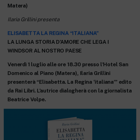
New 24 ore su 24: attualità, ultime notizie
Matera)
e aggiornamenti.
Rai TgR
Ilaria Grillini presenta
Le redazioni regionali di RaiNews.
ELISABETTA LA REGINA “ITALIANA”
LA LUNGA STORIA D’AMORE CHE LEGA I
WINDSOR AL NOSTRO PAESE
Rai Cultura
Venerdì 1 luglio alle ore 18.30 presso l’Hotel San
Approfondimenti culturali su Arte,
Domenico al Piano (Matera), Ilaria Grillini
Letteratura, Storia e molto altro.
presenterà “Elisabetta. La Regina ‘italiana’” edito
Rai Scuola
da Rai Libri. L’autrice dialogherà con la giornalista
Per le scuole secondarie di I e II grado,
l’Università, i Docenti e l’istruzione degli
Beatrice Volpe.
adulti.