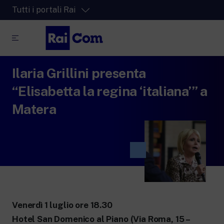
Tutti i portali Rai
Ilaria Grillini presenta
RaiPlay
La piattaforma di streaming video per tutti.
“Elisabetta la regina ‘italiana’” a
RaiPlay Sound
Matera
La piattaforma digitale dei canali Radio
Rai.
RaiPlay YoYo
Lo spazio sicuro ricco di cartoni animati
per i più piccoli.
Venerdì 1 luglio ore 18.30
RaiNews
Hotel San Domenico al Piano (Via Roma, 15 –