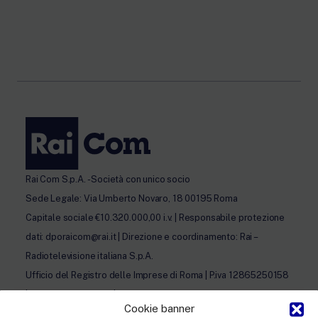
Rai Com S.p.A. - Società con unico socio
Sede Legale: Via Umberto Novaro, 18 00195 Roma
Capitale sociale €10.320.000,00 i.v. | Responsabile protezione
dati: dporaicom@rai.it | Direzione e coordinamento: Rai –
Radiotelevisione italiana S.p.A.
Ufficio del Registro delle Imprese di Roma | P.iva 12865250158
| REA n. RM- 949207 | © Rai Com 2026 - Tutti i diritti riservati
Cookie banner