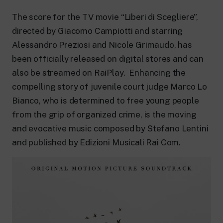
24 hour news: current affairs, breaking
news and updates.
The score for the TV movie “Liberi di Scegliere”,
Rai TgR
directed by Giacomo Campiotti and starring
The regional editorial offices of RaiNews.
Alessandro Preziosi and Nicole Grimaudo, has
been officially released on digital stores and can
also be streamed on RaiPlay. Enhancing the
compelling story of juvenile court judge Marco Lo
Bianco, who is determined to free young people
Rai Cultura
Cultural insights on Art, Literature,
from the grip of organized crime, is the moving
History and much more.
and evocative music composed by Stefano Lentini
Rai Scuola
and published by Edizioni Musicali Rai Com.
For secondary schools, universities,
teachers and adult education.