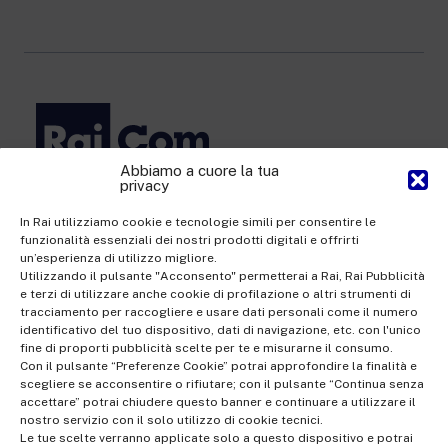
Abbiamo a cuore la tua
privacy
Rai Com S.p.A. - Single-member company
Registered office Via Umberto Novaro, 18 00195 Rome
In Rai utilizziamo cookie e tecnologie simili per consentire le
funzionalità essenziali dei nostri prodotti digitali e offrirti
Share Capital €10,320,000.00 fully paid up | Data Protection
un’esperienza di utilizzo migliore.
Officer: dporaicom@rai.it | Management and coordination: Rai -
Utilizzando il pulsante "Acconsento" permetterai a Rai, Rai Pubblicità
e terzi di utilizzare anche cookie di profilazione o altri strumenti di
Radiotelevisione italiana S.p.A.
tracciamento per raccogliere e usare dati personali come il numero
Office of the Company Register of Rome | VAT no.
identificativo del tuo dispositivo, dati di navigazione, etc. con l'unico
fine di proporti pubblicità scelte per te e misurarne il consumo.
12865250158 | REA no. RM- 949207 | Rai Com 2022 - All rights
Con il pulsante “Preferenze Cookie” potrai approfondire la finalità e
reserved | © Rai Com 2026 - Tutti i diritti riservati
scegliere se acconsentire o rifiutare; con il pulsante “Continua senza
accettare” potrai chiudere questo banner e continuare a utilizzare il
nostro servizio con il solo utilizzo di cookie tecnici.
Le tue scelte verranno applicate solo a questo dispositivo e potrai