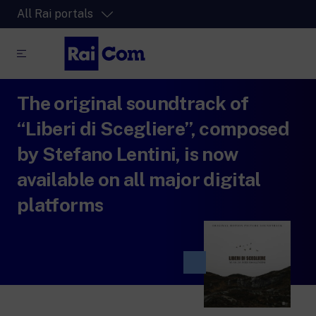
All Rai portals
The original soundtrack of
RaiPlay
The video streaming platform for all.
“Liberi di Scegliere”, composed
RaiPlay Sound
by Stefano Lentini, is now
The digital platform of the Rai Radio
available on all major digital
channels.
RaiPlay YoYo
platforms
A safe space full of cartoons for the kids.
RaiNews