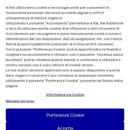
Registered office Via Umberto Novaro, 18 00195 Rome
In Rai utilizziamo cookie e tecnologie simili per consentire le
funzionalità essenziali dei nostri prodotti digitali e offrirti
Share Capital €10,320,000.00 fully paid up | Data Protection
un’esperienza di utilizzo migliore.
Officer: dporaicom@rai.it | Management and coordination: Rai -
Utilizzando il pulsante "Acconsento" permetterai a Rai, Rai Pubblicità
e terzi di utilizzare anche cookie di profilazione o altri strumenti di
Radiotelevisione italiana S.p.A.
tracciamento per raccogliere e usare dati personali come il numero
Office of the Company Register of Rome | VAT no.
identificativo del tuo dispositivo, dati di navigazione, etc. con l'unico
fine di proporti pubblicità scelte per te e misurarne il consumo.
12865250158 | REA no. RM- 949207 | Rai Com 2022 - All rights
Con il pulsante “Preferenze Cookie” potrai approfondire la finalità e
reserved | © Rai Com 2026 - Tutti i diritti riservati
scegliere se acconsentire o rifiutare; con il pulsante “Continua senza
accettare” potrai chiudere questo banner e continuare a utilizzare il
nostro servizio con il solo utilizzo di cookie tecnici.
Le tue scelte verranno applicate solo a questo dispositivo e potrai
dare, negare o revocare il tuo consenso in qualunque momento,
utilizzando il pulsante "Preferenze Cookie", presente nel fondo della
pagina.
Facebook
Twitter
Instagram
Linkedin
Informativa sui Cookie
Privacy Policy
Manage services
Cookie Policy e Preferenze Cookie
Preferenze Cookie
Informativa Contatti
Accetta