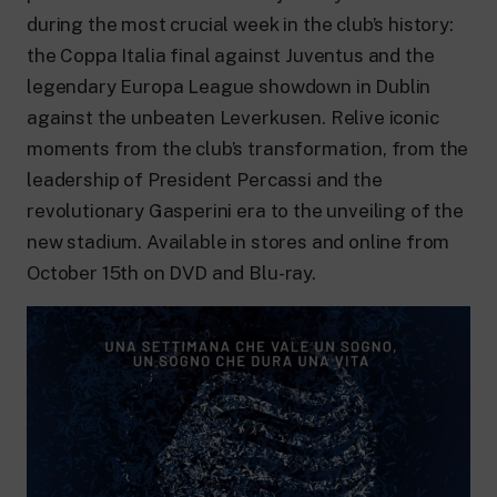
24 hour news: current affairs, breaking
news and updates.
during the most crucial week in the club’s history:
Rai TgR
the Coppa Italia final against Juventus and the
The regional editorial offices of RaiNews.
legendary Europa League showdown in Dublin
against the unbeaten Leverkusen. Relive iconic
moments from the club’s transformation, from the
leadership of President Percassi and the
revolutionary Gasperini era to the unveiling of the
Rai Cultura
new stadium. Available in stores and online from
Cultural insights on Art, Literature,
History and much more.
October 15th on DVD and Blu-ray.
Rai Scuola
For secondary schools, universities,
teachers and adult education.