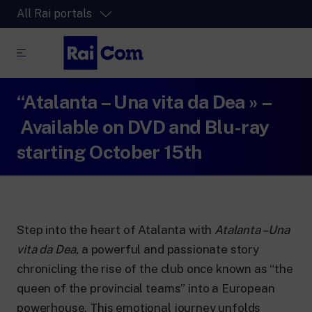
All Rai portals
“Atalanta – Una vita da Dea » –
RaiPlay
The video streaming platform for all.
Available on DVD and Blu-ray
RaiPlay Sound
starting October 15th
The digital platform of the Rai Radio
channels.
RaiPlay YoYo
A safe space full of cartoons for the kids.
Step into the heart of Atalanta with
Atalanta – Una
vita da Dea,
a powerful and passionate story
chronicling the rise of the club once known as “the
queen of the provincial teams” into a European
RaiNews
powerhouse. This emotional journey unfolds