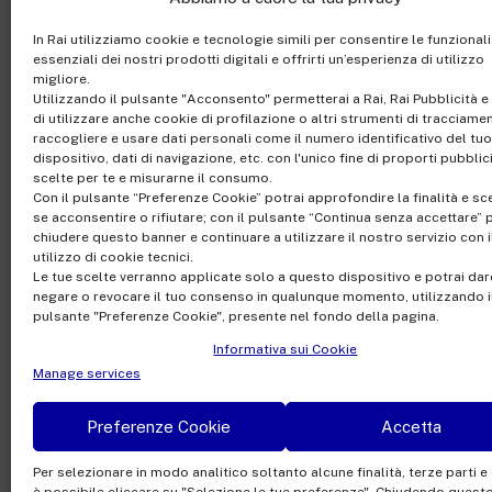
In Rai utilizziamo cookie e tecnologie simili per consentire le funzionali
essenziali dei nostri prodotti digitali e offrirti un’esperienza di utilizzo
migliore.
Utilizzando il pulsante "Acconsento" permetterai a Rai, Rai Pubblicità e 
di utilizzare anche cookie di profilazione o altri strumenti di tracciame
raccogliere e usare dati personali come il numero identificativo del tuo
dispositivo, dati di navigazione, etc. con l'unico fine di proporti pubblic
scelte per te e misurarne il consumo.
Con il pulsante “Preferenze Cookie” potrai approfondire la finalità e sc
Rai Com S.p.A. - Sing
se acconsentire o rifiutare; con il pulsante “Continua senza accettare” 
Registered office Via
chiudere questo banner e continuare a utilizzare il nostro servizio con i
utilizzo di cookie tecnici.
Share Capital €10,320,0
Le tue scelte verranno applicate solo a questo dispositivo e potrai dar
Office of the Company R
negare o revocare il tuo consenso in qualunque momento, utilizzando i
pulsante "Preferenze Cookie", presente nel fondo della pagina.
riservati
Informativa sui Cookie
Manage services
Preferenze Cookie
Accetta
Facebook
Twitter
Instagram
Link
Per selezionare in modo analitico soltanto alcune finalità, terze parti e