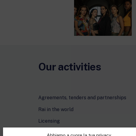
Our activities
Agreements, tenders and partnerships
Rai in the world
Licensing
Cartoons On The Bay
Abbiamo a cuore la tua privacy