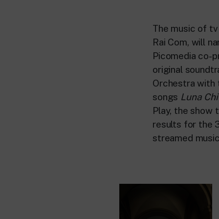
The music of tv
Rai Com, will n
Picomedia co-pr
original soundt
Orchestra with t
songs
Luna Ch
Play, the show 
results for the
streamed music 