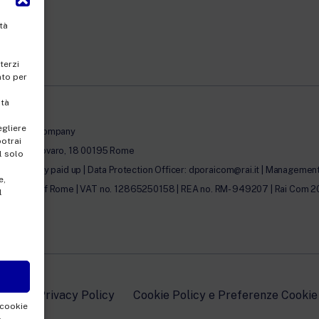
tà
terzi
nto per
ità
egliere
le-member company
potrai
 Umberto Novaro, 18 00195 Rome
l solo
00.00 fully paid up | Data Protection Officer: dporaicom@rai.it | Management a
e,
egister of Rome | VAT no. 12865250158 | REA no. RM- 949207 | Rai Com 2022 - 
l
edin
Privacy Policy
Cookie Policy e Preferenze Cookie
 cookie