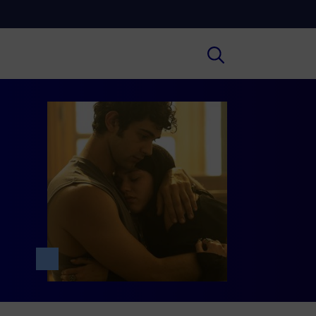
Cultura
ral insights on Art, Literature, History
much more.
Scuola
secondary schools, universities,
hers and adult education.