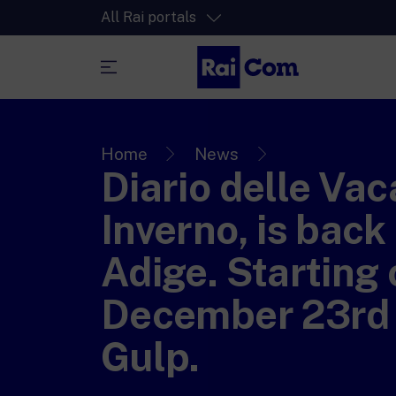
All Rai portals
RaiPlay
The video streaming platform for all.
Home
News
Diario delle Vac
RaiPlay Sound
The digital platform of the Rai Radio
Inverno, is back 
channels.
RaiPlay YoYo
Adige. Starting 
A safe space full of cartoons for the kid
December 23rd 
Gulp.