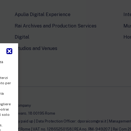
Apulia Digital Experience
Int
Rai Archives and Production Services
Mus
Digital
Ho
Studios and Venues
tà
terzi
nto per
ità
egliere
le-member company
potrai
 Umberto Novaro, 18 00195 Rome
l solo
00.00 fully paid up | Data Protection Officer: dporaicom@rai.it | Management a
e,
egister of Rome | VAT no. 12865250158 | REA no. RM- 949207 | Rai Com 2022 - 
l