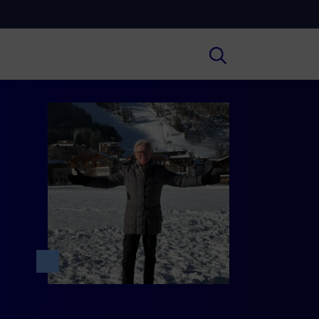
Cultura
ral insights on Art, Literature, History
much more.
Scuola
secondary schools, universities,
hers and adult education.