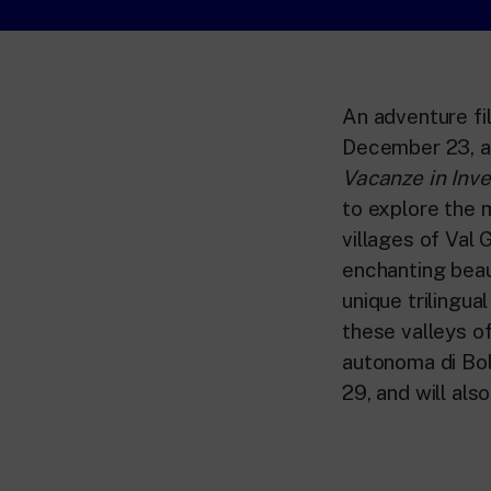
An adventure fi
December 23, at
Vacanze in Inv
to explore the m
villages of Val
enchanting beaut
unique trilingua
these valleys of
autonoma di Bol
29, and will als