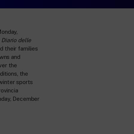
Monday,
s
Diario delle
 their families
owns and
ver the
ditions, the
 winter sports
rovincia
unday, December