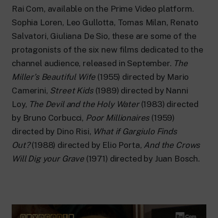
24 hour news: current affairs, breaking
Rai Com, available on the Prime Video platform.
news and updates.
Rai TgR
Sophia Loren, Leo Gullotta, Tomas Milan, Renato
The regional editorial offices of RaiNews.
Salvatori, Giuliana De Sio, these are some of the
protagonists of the six new films dedicated to the
channel audience, released in September.
The
Miller’s Beautiful Wife
(1955) directed by Mario
Camerini,
Street Kids
(1989) directed by Nanni
Rai Cultura
Loy,
The Devil and the Holy Water
(1983) directed
Cultural insights on Art, Literature,
by Bruno Corbucci,
Poor Millionaires
(1959)
History and much more.
Rai Scuola
directed by Dino Risi,
What if Gargiulo Finds
For secondary schools, universities,
Out?
(1988) directed by Elio Porta,
And the Crows
teachers and adult education.
Will Dig your Grave
(1971) directed by Juan Bosch.