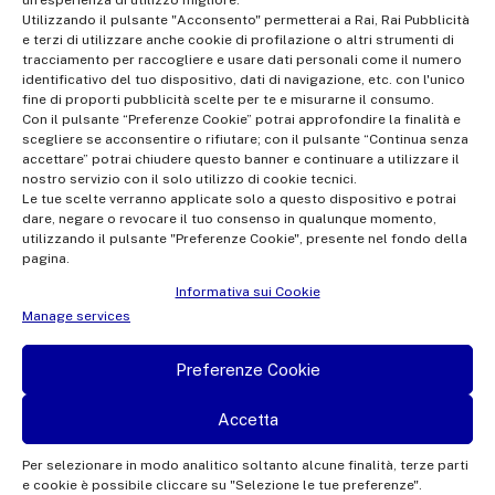
un’esperienza di utilizzo migliore.
Officer: dporaicom@rai.it | Management and coordination: Rai -
Utilizzando il pulsante "Acconsento" permetterai a Rai, Rai Pubblicità
e terzi di utilizzare anche cookie di profilazione o altri strumenti di
Radiotelevisione italiana S.p.A.
tracciamento per raccogliere e usare dati personali come il numero
Office of the Company Register of Rome | VAT no.
identificativo del tuo dispositivo, dati di navigazione, etc. con l'unico
fine di proporti pubblicità scelte per te e misurarne il consumo.
12865250158 | REA no. RM- 949207 | Rai Com 2022 - All rights
Con il pulsante “Preferenze Cookie” potrai approfondire la finalità e
reserved | © Rai Com 2026 - Tutti i diritti riservati
scegliere se acconsentire o rifiutare; con il pulsante “Continua senza
accettare” potrai chiudere questo banner e continuare a utilizzare il
nostro servizio con il solo utilizzo di cookie tecnici.
Le tue scelte verranno applicate solo a questo dispositivo e potrai
dare, negare o revocare il tuo consenso in qualunque momento,
utilizzando il pulsante "Preferenze Cookie", presente nel fondo della
pagina.
Facebook
Twitter
Instagram
Linkedin
Informativa sui Cookie
Privacy Policy
Manage services
Cookie Policy e Preferenze Cookie
Preferenze Cookie
Informativa Contatti
Accetta
Per selezionare in modo analitico soltanto alcune finalità, terze parti
e cookie è possibile cliccare su "Selezione le tue preferenze".