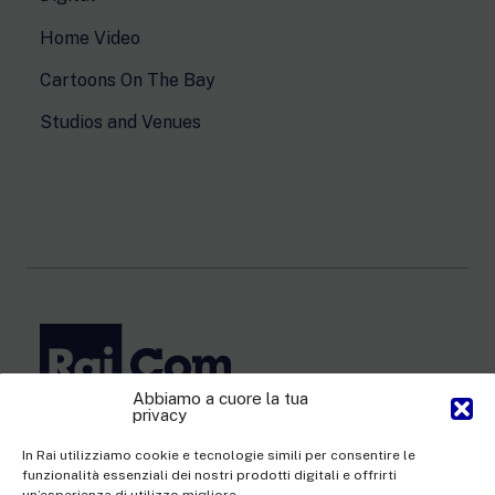
Home Video
Cartoons On The Bay
Studios and Venues
Abbiamo a cuore la tua
privacy
Rai Com S.p.A. - Single-member company
Registered office Via Umberto Novaro, 18 00195 Rome
In Rai utilizziamo cookie e tecnologie simili per consentire le
funzionalità essenziali dei nostri prodotti digitali e offrirti
Share Capital €10,320,000.00 fully paid up | Data Protection