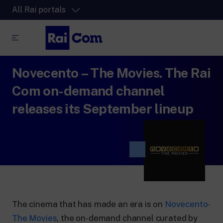
All Rai portals
Novecento – The Movies. The Rai
RaiPlay
The video streaming platform for all.
Com on-demand channel
RaiPlay Sound
releases its September lineup
The digital platform of the Rai Radio
channels.
RaiPlay YoYo
A safe space full of cartoons for the kids.
The cinema that has made an era is on
Novecento-
RaiNews
The Movies
, the on-demand channel curated by