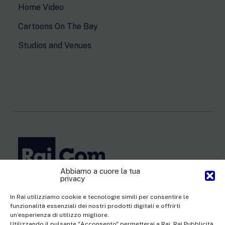
Home Video
Cartoons On The Bay
Studios and Venues
Abbiamo a cuore la tua
privacy
Rai Com S.p.A. - Single-member company
Registered office Via Umberto Novaro, 18 00195 Rome
In Rai utilizziamo cookie e tecnologie simili per consentire le
funzionalità essenziali dei nostri prodotti digitali e offrirti
Share Capital €10,320,000.00 fully paid up | Data Protection
un’esperienza di utilizzo migliore.
Officer: dporaicom@rai.it | Management and coordination: Rai -
Utilizzando il pulsante "Acconsento" permetterai a Rai, Rai Pubblicità