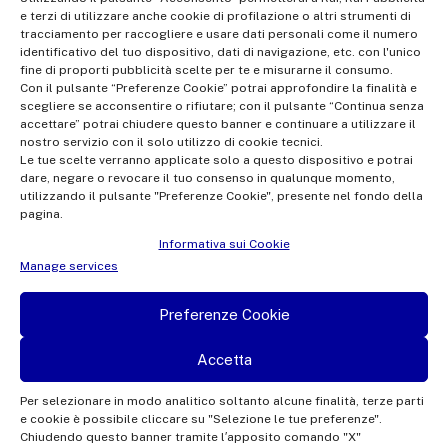
e terzi di utilizzare anche cookie di profilazione o altri strumenti di
Radiotelevisione italiana S.p.A.
tracciamento per raccogliere e usare dati personali come il numero
Office of the Company Register of Rome | VAT no.
identificativo del tuo dispositivo, dati di navigazione, etc. con l'unico
fine di proporti pubblicità scelte per te e misurarne il consumo.
12865250158 | REA no. RM- 949207 | Rai Com 2022 - All rights
Con il pulsante “Preferenze Cookie” potrai approfondire la finalità e
reserved | © Rai Com 2026 - Tutti i diritti riservati
scegliere se acconsentire o rifiutare; con il pulsante “Continua senza
accettare” potrai chiudere questo banner e continuare a utilizzare il
nostro servizio con il solo utilizzo di cookie tecnici.
Le tue scelte verranno applicate solo a questo dispositivo e potrai
dare, negare o revocare il tuo consenso in qualunque momento,
utilizzando il pulsante "Preferenze Cookie", presente nel fondo della
pagina.
Facebook
Twitter
Instagram
Linkedin
Informativa sui Cookie
Privacy Policy
Manage services
Cookie Policy e Preferenze Cookie
Preferenze Cookie
Informativa Contatti
Accetta
Per selezionare in modo analitico soltanto alcune finalità, terze parti
e cookie è possibile cliccare su "Selezione le tue preferenze".
This site is protected by reCAPTCHA and the Google
Privacy Policy
and
Terms of
Chiudendo questo banner tramite l′apposito comando "X"