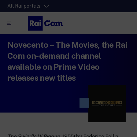
All Rai portals
Novecento – The Movies, the Rai
RaiPlay
The video streaming platform for all.
Com on-demand channel
RaiPlay Sound
available on Prime Video
The digital platform of the Rai Radio
releases new titles
channels.
RaiPlay YoYo
A safe space full of cartoons for the kids.
RaiNews
The Swindle
(
Il Bidone
, 1955) by Federico Fellini,