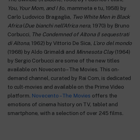
24 hour news: current affairs, breaking
news and updates.
You, Your Mom, and I (
Io, mammeta e tu
,
1958) by
Rai TgR
Carlo Ludovico Bragaglia,
Two White Men in Black
The regional editorial offices of RaiNews.
Africa
(
Due bianchi nell’Africa nera
, 1970) by Bruno
Corbucci,
The Condemned of Altona
(I sequestrati
di Altona
, 1962) by Vittorio De Sica,
L’oro del mondo
(1968) by Aldo Grimaldi and
Minnesota Clay
(1964)
by Sergio Corbucci are some of the new titles
Rai Cultura
available on Novecento – The Movies. This on-
Cultural insights on Art, Literature,
History and much more.
demand channel, curated by Rai Com, is dedicated
Rai Scuola
to cult-movies and available on the Prime Video
For secondary schools, universities,
platform.
Novecento – The Movies
offers the
teachers and adult education.
emotions of cinema history on TV, tablet and
smartphone, with a selection of over 245 films.