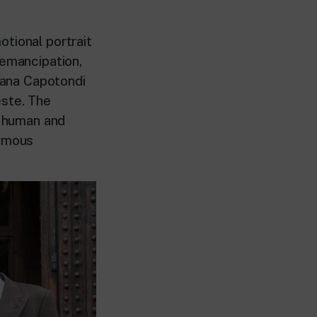
otional portrait
 emancipation,
tiana Capotondi
este. The
y human and
ormous