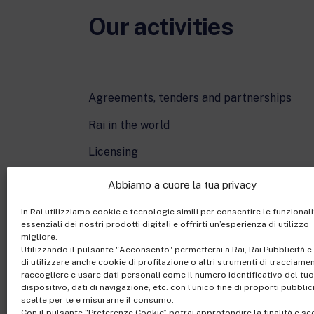
Our activities
Agreements, tenders and partnerships
Rai in the world
Licensing
Cartoons On The Bay
Abbiamo a cuore la tua privacy
In Rai utilizziamo cookie e tecnologie simili per consentire le funzionali
essenziali dei nostri prodotti digitali e offrirti un’esperienza di utilizzo
migliore.
Utilizzando il pulsante "Acconsento" permetterai a Rai, Rai Pubblicità e 
di utilizzare anche cookie di profilazione o altri strumenti di tracciame
raccogliere e usare dati personali come il numero identificativo del tuo
dispositivo, dati di navigazione, etc. con l'unico fine di proporti pubblic
scelte per te e misurarne il consumo.
Con il pulsante “Preferenze Cookie” potrai approfondire la finalità e sc