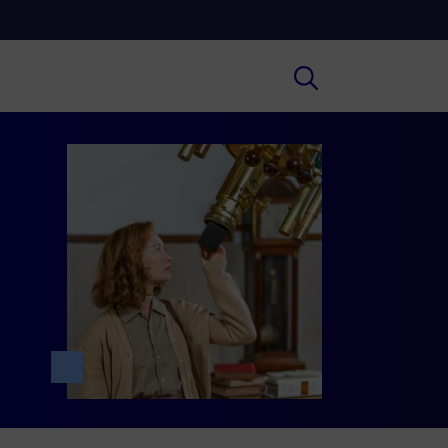
Cultura
ral insights on Art, Literature, History
much more.
Scuola
secondary schools, universities,
hers and adult education.