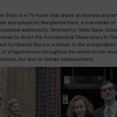
he Stars is a TV movie that draws an intimate and em
alian astrophysicist Margherita Hack, a true model of
ceptional authenticity. Directed by Giulio Base, Cris
 woman to direct the Astronomical Observatory in Tri
ack by Ginevra Nervi is a tribute to the extraordinar
fe of a figure known throughout the world for her en
 science, but also to female empowerment.