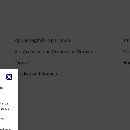
Apulia Digital Experience
Int
Rai Archives and Production Services
Mus
Digital
Ho
Studios and Venues
tà
terzi
nto per
ità
egliere