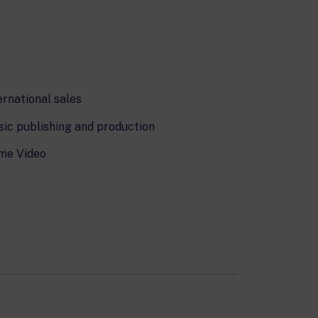
ernational sales
ic publishing and production
me Video