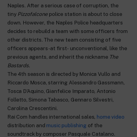
24 hour news: current affairs, breaking
Naples. After a serious case of corruption, the
news and updates.
Rai TgR
tiny
Pizzofalcone
police station is about to close
The regional editorial offices of RaiNews.
down. However, the Naples Police headquarters
decides to rebuild a team with some officers from
other districts. The new team consisting of five
officers appears -at first- unconventional, like the
previous agents, and inherit the nickname
The
Rai Cultura
Bastards.
Cultural insights on Art, Literature,
The 4th season is directed by Monica Vullo and
History and much more.
Rai Scuola
Riccardo Mosca, starring Alessandro Gassmann,
For secondary schools, universities,
Tosca D’Aquino, Gianfelice Imparato, Antonio
teachers and adult education.
Folletto, Simona Tabasco, Gennaro Silvestri,
Carolina Crescentini.
Rai Com handles international sales,
home video
distribution and
music publishing
of the
soundtrack by composer Pasquale Catalano.