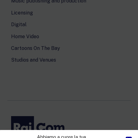
Music publishing and production
Licensing
Digital
Home Video
Cartoons On The Bay
Studios and Venues
Abbiamo a cuore la tua