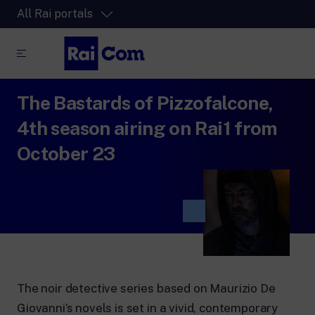
All Rai portals
The Bastards of Pizzofalcone,
RaiPlay
The video streaming platform for all.
4th season airing on Rai1 from
RaiPlay Sound
October 23
The digital platform of the Rai Radio
channels.
RaiPlay YoYo
A safe space full of cartoons for the kids.
The noir detective series based on Maurizio De
RaiNews
Giovanni’s novels is set in a vivid, contemporary