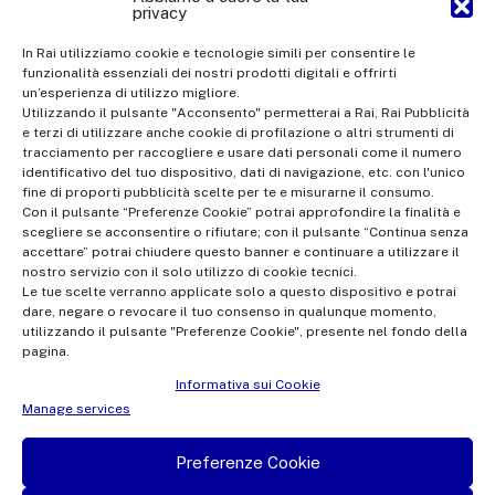
privacy
Rai Com S.p.A. - Single-member company
Registered office Via Umberto Novaro, 18 00195 Rome
In Rai utilizziamo cookie e tecnologie simili per consentire le
funzionalità essenziali dei nostri prodotti digitali e offrirti
Share Capital €10,320,000.00 fully paid up | Data Protection
un’esperienza di utilizzo migliore.
Officer: dporaicom@rai.it | Management and coordination: Rai -
Utilizzando il pulsante "Acconsento" permetterai a Rai, Rai Pubblicità
e terzi di utilizzare anche cookie di profilazione o altri strumenti di
Radiotelevisione italiana S.p.A.
tracciamento per raccogliere e usare dati personali come il numero
Office of the Company Register of Rome | VAT no.
identificativo del tuo dispositivo, dati di navigazione, etc. con l'unico
fine di proporti pubblicità scelte per te e misurarne il consumo.
12865250158 | REA no. RM- 949207 | Rai Com 2022 - All rights
Con il pulsante “Preferenze Cookie” potrai approfondire la finalità e
reserved | © Rai Com 2026 - Tutti i diritti riservati
scegliere se acconsentire o rifiutare; con il pulsante “Continua senza
accettare” potrai chiudere questo banner e continuare a utilizzare il
nostro servizio con il solo utilizzo di cookie tecnici.
Le tue scelte verranno applicate solo a questo dispositivo e potrai
dare, negare o revocare il tuo consenso in qualunque momento,
utilizzando il pulsante "Preferenze Cookie", presente nel fondo della
pagina.
Facebook
Twitter
Instagram
Linkedin
Informativa sui Cookie
Privacy Policy
Manage services
Cookie Policy e Preferenze Cookie
Preferenze Cookie
Informativa Contatti