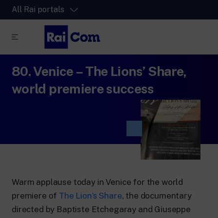
All Rai portals
80. Venice – The Lions’ Share,
RaiPlay
The video streaming platform for all.
world premiere success
RaiPlay Sound
The digital platform of the Rai Radio
channels.
RaiPlay YoYo
A safe space full of cartoons for the kids.
Warm applause today in Venice for the world
premiere of
The Lion’s Share
, the documentary
RaiNews
directed by Baptiste Etchegaray and Giuseppe