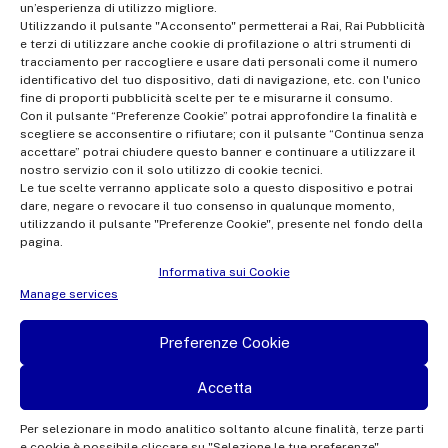
un’esperienza di utilizzo migliore.
Officer: dporaicom@rai.it | Management and coordination: Rai -
Utilizzando il pulsante "Acconsento" permetterai a Rai, Rai Pubblicità
e terzi di utilizzare anche cookie di profilazione o altri strumenti di
Radiotelevisione italiana S.p.A.
tracciamento per raccogliere e usare dati personali come il numero
Office of the Company Register of Rome | VAT no.
identificativo del tuo dispositivo, dati di navigazione, etc. con l'unico
fine di proporti pubblicità scelte per te e misurarne il consumo.
12865250158 | REA no. RM- 949207 | Rai Com 2022 - All rights
Con il pulsante “Preferenze Cookie” potrai approfondire la finalità e
reserved | © Rai Com 2026 - Tutti i diritti riservati
scegliere se acconsentire o rifiutare; con il pulsante “Continua senza
accettare” potrai chiudere questo banner e continuare a utilizzare il
nostro servizio con il solo utilizzo di cookie tecnici.
Le tue scelte verranno applicate solo a questo dispositivo e potrai
dare, negare o revocare il tuo consenso in qualunque momento,
utilizzando il pulsante "Preferenze Cookie", presente nel fondo della
pagina.
Facebook
Twitter
Instagram
Linkedin
Informativa sui Cookie
Privacy Policy
Manage services
Cookie Policy e Preferenze Cookie
Preferenze Cookie
Informativa Contatti
Accetta
Per selezionare in modo analitico soltanto alcune finalità, terze parti
e cookie è possibile cliccare su "Selezione le tue preferenze".