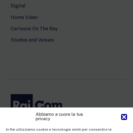
Digital
Home Video
Cartoons On The Bay
Studios and Venues
Abbiamo a cuore la tua
privacy
Rai Com S.p.A. - Single-member company
Registered office Via Umberto Novaro, 18 00195 Rome
In Rai utilizziamo cookie e tecnologie simili per consentire le