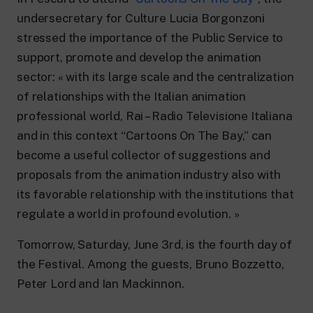
24 hour news: current affairs, breaking
news and updates.
undersecretary for Culture Lucia Borgonzoni
Rai TgR
stressed the importance of the Public Service to
The regional editorial offices of RaiNews.
support, promote and develop the animation
sector: « with its large scale and the centralization
of relationships with the Italian animation
professional world, Rai – Radio Televisione Italiana
and in this context “Cartoons On The Bay,” can
Rai Cultura
become a useful collector of suggestions and
Cultural insights on Art, Literature,
History and much more.
proposals from the animation industry also with
Rai Scuola
its favorable relationship with the institutions that
For secondary schools, universities,
regulate a world in profound evolution. »
teachers and adult education.
Tomorrow, Saturday, June 3rd, is the fourth day of
the Festival. Among the guests, Bruno Bozzetto,
Peter Lord and Ian Mackinnon.