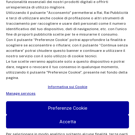
funzionalità essenziali dei nostri prodotti digitali e offrirti
Share Capital €10,320,000.00 fully paid up | Data Protection
un’esperienza di utilizzo migliore.
Officer: dporaicom@rai.it | Management and coordination: Rai -
Utilizzando il pulsante "Acconsento" permetterai a Rai, Rai Pubblicità
e terzi di utilizzare anche cookie di profilazione o altri strumenti di
Radiotelevisione italiana S.p.A.
tracciamento per raccogliere e usare dati personali come il numero
Office of the Company Register of Rome | VAT no.
identificativo del tuo dispositivo, dati di navigazione, etc. con l'unico
fine di proporti pubblicità scelte per te e misurarne il consumo.
12865250158 | REA no. RM- 949207 | Rai Com 2022 - All rights
Con il pulsante “Preferenze Cookie” potrai approfondire la finalità e
reserved | © Rai Com 2026 - Tutti i diritti riservati
scegliere se acconsentire o rifiutare; con il pulsante “Continua senza
accettare” potrai chiudere questo banner e continuare a utilizzare il
nostro servizio con il solo utilizzo di cookie tecnici.
Le tue scelte verranno applicate solo a questo dispositivo e potrai
dare, negare o revocare il tuo consenso in qualunque momento,
utilizzando il pulsante "Preferenze Cookie", presente nel fondo della
pagina.
Facebook
Twitter
Instagram
Linkedin
Informativa sui Cookie
Privacy Policy
Manage services
Cookie Policy e Preferenze Cookie
Preferenze Cookie
Informativa Contatti
Accetta
Per selezionare in modo analitico soltanto alcune finalità, terze parti