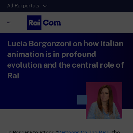
All Rai portals
Lucia Borgonzoni on how Italian
RaiPlay
The video streaming platform for all.
animation is in profound
RaiPlay Sound
evolution and the central role of
The digital platform of the Rai Radio
Rai
channels.
RaiPlay YoYo
A safe space full of cartoons for the kids.
RaiNews
In Pescara to attend “
Cartoons On The Bay
“, the