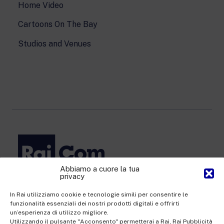
Home Video
Cartoons On The Bay
Studios and Venues
Abbiamo a cuore la tua
privacy
Rai Com S.p.A. - Single-member company
Registered office Via Umberto Novaro, 18 00195 Rome
In Rai utilizziamo cookie e tecnologie simili per consentire le
funzionalità essenziali dei nostri prodotti digitali e offrirti
Share Capital €10,320,000.00 fully paid up | Data Protection
un’esperienza di utilizzo migliore.
Officer: dporaicom@rai.it | Management and coordination: Rai -
Utilizzando il pulsante "Acconsento" permetterai a Rai, Rai Pubblicità