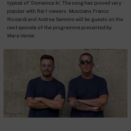
24 hour news: current affairs, breaking
typical of ‘Domenica In’. The song has proved very
news and updates.
popular with Rai 1 viewers. Musicians Franco
Rai TgR
Ricciardi and Andrea Sannino will be guests on the
The regional editorial offices of RaiNews.
next episode of the programme presented by
Mara Venier.
Rai Cultura
Cultural insights on Art, Literature,
History and much more.
Rai Scuola
For secondary schools, universities,
teachers and adult education.