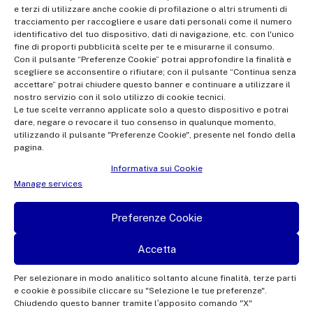
e terzi di utilizzare anche cookie di profilazione o altri strumenti di
Radiotelevisione italiana S.p.A.
tracciamento per raccogliere e usare dati personali come il numero
Office of the Company Register of Rome | VAT no.
identificativo del tuo dispositivo, dati di navigazione, etc. con l'unico
fine di proporti pubblicità scelte per te e misurarne il consumo.
12865250158 | REA no. RM- 949207 | Rai Com 2022 - All rights
Con il pulsante “Preferenze Cookie” potrai approfondire la finalità e
reserved | © Rai Com 2026 - Tutti i diritti riservati
scegliere se acconsentire o rifiutare; con il pulsante “Continua senza
accettare” potrai chiudere questo banner e continuare a utilizzare il
nostro servizio con il solo utilizzo di cookie tecnici.
Le tue scelte verranno applicate solo a questo dispositivo e potrai
dare, negare o revocare il tuo consenso in qualunque momento,
utilizzando il pulsante "Preferenze Cookie", presente nel fondo della
pagina.
Facebook
Twitter
Instagram
Linkedin
Informativa sui Cookie
Privacy Policy
Manage services
Cookie Policy e Preferenze Cookie
Preferenze Cookie
Informativa Contatti
Accetta
Per selezionare in modo analitico soltanto alcune finalità, terze parti
e cookie è possibile cliccare su "Selezione le tue preferenze".
This site is protected by reCAPTCHA and the Google
Privacy Policy
and
Terms of
Chiudendo questo banner tramite l′apposito comando "X"