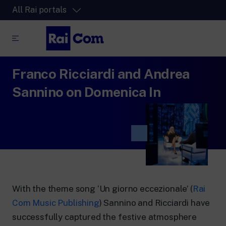
All Rai portals
Franco Ricciardi and Andrea
RaiPlay
The video streaming platform for all.
Sannino on Domenica In
RaiPlay Sound
The digital platform of the Rai Radio
channels.
RaiPlay YoYo
A safe space full of cartoons for the kids.
With the theme song ‘Un giorno eccezionale’ (
Rai
Com Music Publishing
) Sannino and Ricciardi have
RaiNews
successfully captured the festive atmosphere