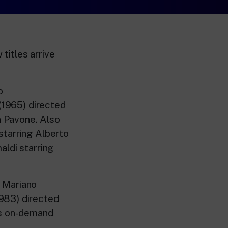
titles arrive
o
(1965) directed
a Pavone. Also
starring Alberto
aldi starring
y Mariano
1983) directed
is on-demand