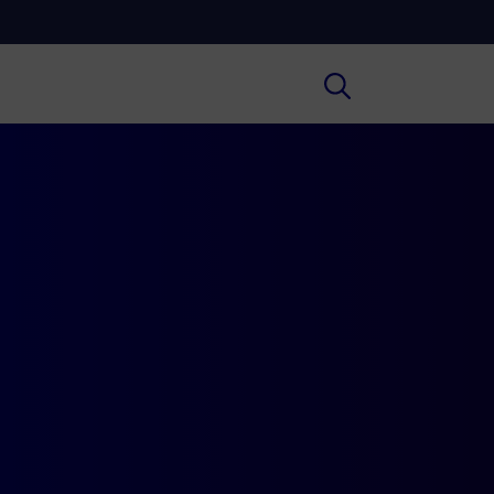
Cultura
ral insights on Art, Literature, History
much more.
Scuola
secondary schools, universities,
hers and adult education.