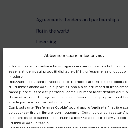
Agreements, tenders and partnerships
Rai in the world
Licensing
Cartoons On The Bay
Abbiamo a cuore la tua privacy
In Rai utilizziamo cookie e tecnologie simili per consentire le funzionali
essenziali dei nostri prodotti digitali e offrirti un’esperienza di utilizzo
migliore.
Utilizzando il pulsante "Acconsento" permetterai a Rai, Rai Pubblicità e 
di utilizzare anche cookie di profilazione o altri strumenti di tracciame
raccogliere e usare dati personali come il numero identificativo del tuo
dispositivo, dati di navigazione, etc. con l'unico fine di proporti pubblic
scelte per te e misurarne il consumo.
Con il pulsante “Preferenze Cookie” potrai approfondire la finalità e sc
Rai Com S.p.A. - Sing
se acconsentire o rifiutare; con il pulsante “Continua senza accettare” 
Registered office Via
chiudere questo banner e continuare a utilizzare il nostro servizio con i
utilizzo di cookie tecnici.
Share Capital €10,320,0