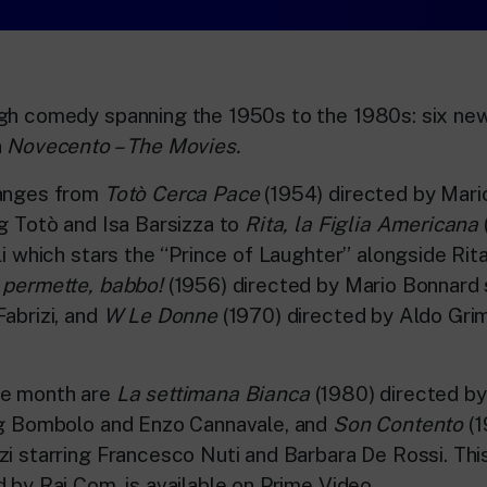
gh comedy spanning the 1950s to the 1980s: six new 
n
Novecento – The Movies.
ranges from
Totò Cerca Pace
(1954) directed by Mari
ng Totò and Isa Barsizza to
Rita, la Figlia Americana
li which stars the “Prince of Laughter” alongside Rit
 permette, babbo!
(1956) directed by Mario Bonnard 
Fabrizi, and
W Le Donne
(1970) directed by Aldo Grim
he month are
La settimana Bianca
(1980) directed b
ng Bombolo and Enzo Cannavale, and
Son Contento
(
zi starring Francesco Nuti and Barbara De Rossi. Th
 by Rai Com, is available on Prime Video.