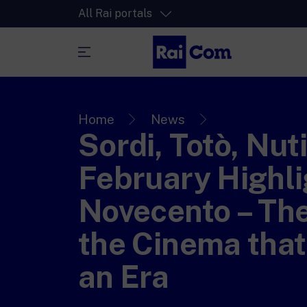
All Rai portals
RaiPlay
The video streaming platform for all.
Home
News
Sordi, Totò, Nut
RaiPlay Sound
The digital platform of the Rai Radio
February Highli
channels.
RaiPlay YoYo
Novecento – The
A safe space full of cartoons for the kid
the Cinema that
an Era