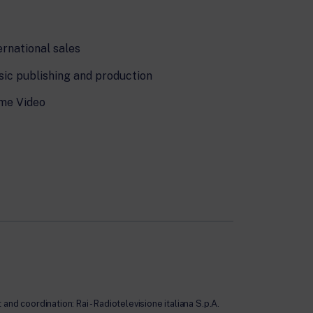
ernational sales
ic publishing and production
me Video
nd coordination: Rai - Radiotelevisione italiana S.p.A.