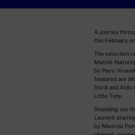
A journey throu
this February o
The selection 
Mattoli featuri
by Piero Vivarel
featured are
Mi
Sordi and Aldo 
Little Tony.
Rounding out t
Laurenti starri
by Maurizio Pon
channel, curated