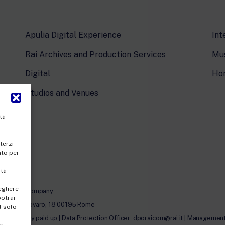
Apulia Digital Experience
Int
Rai Archives and Production Services
Mus
Digital
Ho
Studios and Venues
tà
terzi
nto per
ità
egliere
le-member company
potrai
 Umberto Novaro, 18 00195 Rome
l solo
00.00 fully paid up | Data Protection Officer: dporaicom@rai.it | Management a