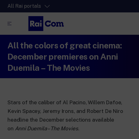
All Rai portals
All the colors of great cinema:
RaiPlay
The video streaming platform for all.
December premieres on Anni
RaiPlay Sound
Duemila – The Movies
The digital platform of the Rai Radio
channels.
RaiPlay YoYo
A safe space full of cartoons for the kids.
Stars of the caliber of Al Pacino, Willem Dafoe,
Kevin Spacey, Jeremy Irons, and Robert De Niro
headline the December selections available
on
Anni Duemila – The Movies
.
RaiNews