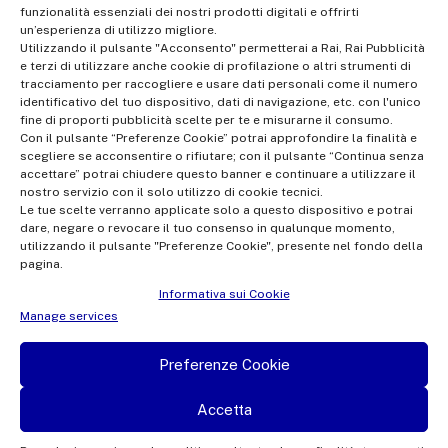
funzionalità essenziali dei nostri prodotti digitali e offrirti
Share Capital €10,320,000.00 fully paid up | Data Protection
un’esperienza di utilizzo migliore.
Officer: dporaicom@rai.it | Management and coordination: Rai -
Utilizzando il pulsante "Acconsento" permetterai a Rai, Rai Pubblicità
e terzi di utilizzare anche cookie di profilazione o altri strumenti di
Radiotelevisione italiana S.p.A.
tracciamento per raccogliere e usare dati personali come il numero
Office of the Company Register of Rome | VAT no.
identificativo del tuo dispositivo, dati di navigazione, etc. con l'unico
fine di proporti pubblicità scelte per te e misurarne il consumo.
12865250158 | REA no. RM- 949207 | Rai Com 2022 - All rights
Con il pulsante “Preferenze Cookie” potrai approfondire la finalità e
reserved | © Rai Com 2026 - Tutti i diritti riservati
scegliere se acconsentire o rifiutare; con il pulsante “Continua senza
accettare” potrai chiudere questo banner e continuare a utilizzare il
nostro servizio con il solo utilizzo di cookie tecnici.
Le tue scelte verranno applicate solo a questo dispositivo e potrai
dare, negare o revocare il tuo consenso in qualunque momento,
utilizzando il pulsante "Preferenze Cookie", presente nel fondo della
pagina.
Facebook
Twitter
Instagram
Linkedin
Informativa sui Cookie
Privacy Policy
Manage services
Cookie Policy e Preferenze Cookie
Preferenze Cookie
Informativa Contatti
Accetta