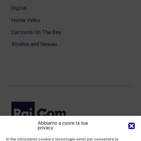
Digital
Home Video
Cartoons On The Bay
Studios and Venues
Abbiamo a cuore la tua
privacy
Rai Com S.p.A. - Single-member company
Registered office Via Umberto Novaro, 18 00195 Rome
In Rai utilizziamo cookie e tecnologie simili per consentire le