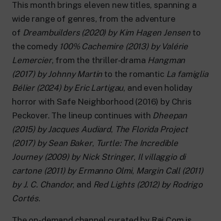
24 hour news: current affairs, breaking
This month brings eleven new titles, spanning a
news and updates.
wide range of genres, from the adventure
Rai TgR
of
Dreambuilders (2020) by Kim Hagen Jensen
to
The regional editorial offices of RaiNews.
the comedy
100% Cachemire (2013) by Valérie
Lemercier
, from the thriller-drama
Hangman
(2017) by Johnny Martin
to the romantic
La famiglia
Bélier (2024) by Eric Lartigau
, and even holiday
Rai Cultura
horror with Safe Neighborhood (2016) by Chris
Cultural insights on Art, Literature,
Peckover. The lineup continues with
Dheepan
History and much more.
(2015) by Jacques Audiard
,
The Florida Project
Rai Scuola
(2017) by Sean Baker
,
Turtle: The Incredible
For secondary schools, universities,
teachers and adult education.
Journey (2009) by Nick Stringer
,
Il villaggio di
cartone (2011) by Ermanno Olmi
,
Margin Call (2011)
by J. C. Chandor
, and
Red Lights (2012) by Rodrigo
Cortés
.
The on-demand channel curated by Rai Com is